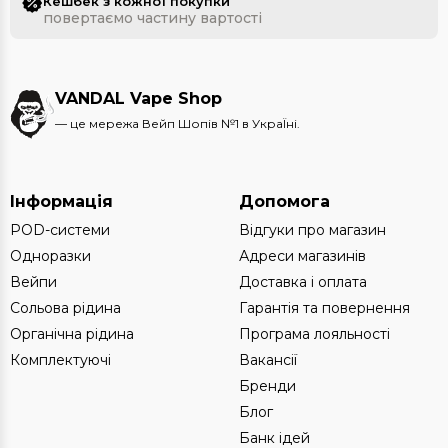
Кешбек з кожної покупки
повертаємо частину вартості
VANDAL Vape Shop
— це мережа Вейп Шопів №1 в УкраЇні.
Інформація
Допомога
POD-системи
Відгуки про магазин
Одноразки
Адреси магазинів
Вейпи
Доставка і оплата
Сольова рідина
Гарантія та повернення
Органічна рідина
Програма лояльності
Комплектуючі
Вакансії
Бренди
Блог
Банк ідей