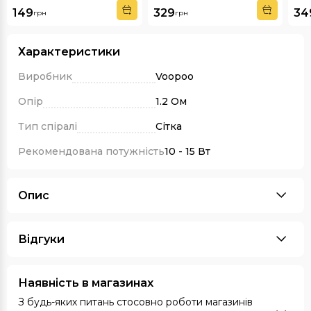
149
329
34
грн
грн
Характеристики
Виробник
Voopoo
Опір
1.2 Ом
Тип спіралі
Сітка
Рекомендована потужність
10 - 15 Вт
Опис
Відгуки
Наявність в магазинах
З будь-яких питань стосовно роботи магазинів