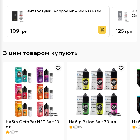
Випаровувач Voopoo PnP VM4 0.6 Ом
Вип
Ом
109
125
грн
грн
З цим товаром купують
Набір OctoBar NFT Salt 10
Набір Balon Salt 30 мл
Наб
мл
3
50
4
4
72