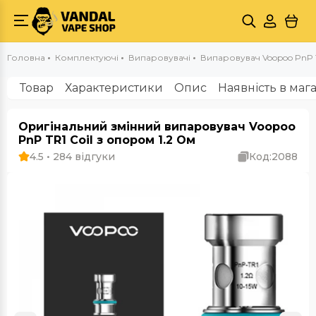
Головна
Комплектуючі
Випаровувачі
Випаровувач Voopoo PnP T
Товар
Характеристики
Опис
Наявність в маг
Оригінальний змінний випаровувач Voopoo
PnP TR1 Coil з опором 1.2 Ом
4.5 • 284 відгуки
Код:
2088