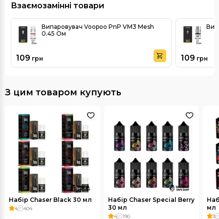
Взаємозамінні товари
Випаровувач Voopoo PnP VM3 Mesh
Вип
0.45 Ом
109
109
грн
грн
З цим товаром купують
Набір Chaser Black 30 мл
Набір Chaser Special Berry
Наб
30 мл
мл
4
404
4
190
3