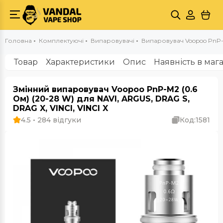
Головна
Комплектуючі
Випаровувачі
Випаровувач Voopoo PnP-
Товар
Характеристики
Опис
Наявність в маг
Змінний випаровувач Voopoo PnP-M2 (0.6
Ом) (20-28 W) для NAVI, ARGUS, DRAG S,
DRAG X, VINCI, VINCI X
4.5 • 284 відгуки
Код:
1581