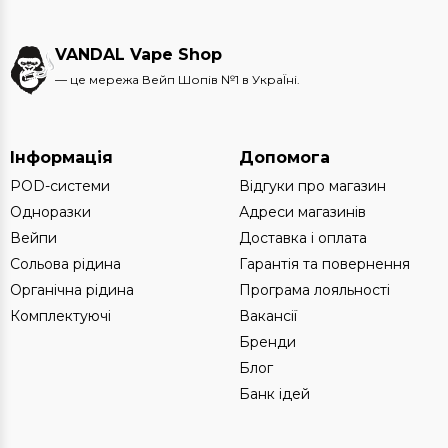
когось – цікава колекційна річ. Тут ви не просто
купуєте вейп, а ніби відкриваєте маленьку капсулу
часу.
VANDAL Vape Shop
— це мережа Вейп Шопів №1 в УкраЇні.
А ще головне – це економія. Знижки на POD-системи
сягають від 9 до 39%, а комплектуючі, картриджі чи
койли можна купувати зі знижкою аж до 70%. Це одні
з найнижчих цін на ринку, саме тому вейпери знову й
Інформація
Допомога
знову повертаються у такий вже рідний
Vandal
.
POD-системи
Відгуки про магазин
Одноразки
Адреси магазинів
Вейпи
Доставка і оплата
ЕКОНОМІЯ НА ЯКІСНИХ ВЕЙПАХ
Сольова рідина
Гарантія та повернення
Коли йдеться про знижки, більшість одразу думає: «А
Органічна рідина
Програма лояльності
чи не втратить товар якості?». У випадку з
Vandal
Комплектуючі
Вакансії
Outlet
відповідь проста – ні. У нас знижка означає
лише вигідну ціну, а не гірший продукт. Ті ж самі
Бренди
улюблені pod-системи, які вчора коштували дорожче,
Блог
сьогодні доступні на 20–30% дешевше.
Банк ідей
Це чудовий шанс для новачків, які хочуть спробувати
вейпінг без значних витрат. Купуючи уцінений