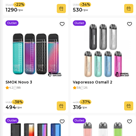
-22%
-34%
1649
799
1290
530
грн
грн
Outlet
Outlet
SMOK Novo 3
Vaporesso Osmall 2
4.2
88
3.8
26
-38%
-37%
799
499
494
316
грн
грн
Outlet
Outlet