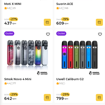
Moti X MINI
Suorin ACE
4.3
29
4.1
145
-27%
-19%
599
749
437
609
грн
грн
Outlet
Outlet
Smok Novo 4 Mini
Uwell Caliburn G2
4.4
77
0.0
-29%
-29%
899
1119
642
799
грн
грн