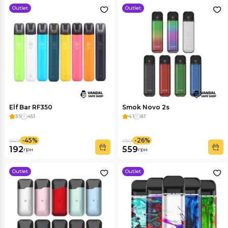
Outlet
Outlet
Elf Bar RF350
Smok Novo 2s
3.9
451
4.1
81
-45%
-26%
349
759
192
559
грн
грн
Outlet
Outlet