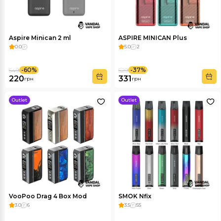
Aspire Minican 2 ml
ASPIRE MINICAN Plus
0.0
5.0
2
-60%
-37%
549
529
220
331
грн
грн
Outlet
Outlet
VooPoo Drag 4 Box Mod
SMOK Nfix
3.0
6
3.5
55