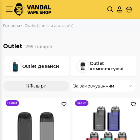
Головна
Outlet [знижки для своїх]
Outlet
295 товарів
Outlet
Outlet девайси
комплектуючі
Фільтри
За замовчуванням
Outlet
Outlet