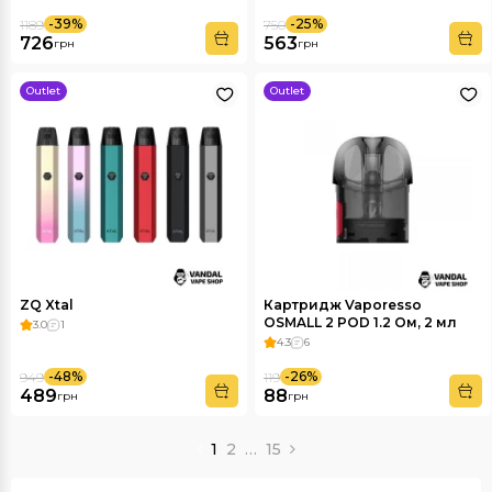
-39%
-25%
1189
750
726
563
грн
грн
Outlet
Outlet
ZQ Xtal
Картридж Vaporesso
OSMALL 2 POD 1.2 Ом, 2 мл
3.0
1
4.3
6
-48%
-26%
949
119
489
88
грн
грн
1
2
…
15