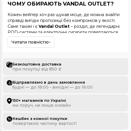
ЧОМУ ОБИРАЮТЬ VANDAL OUTLET?
Кожен вейпер хоч раз шукав місце, де можна знайти
справді вигідні пропозиції без компромісів у якості.
Саме таким і є
Vandal Outlet
– розділ, де легендарні
POD-системи та електронні сигарети повертаються
до життя з новою силою. Тут не потрібно
Читати повністю
переплачувати, адже ціни знижені на десятки
відсотків, але при цьому ви отримуєте той самий
перевірений роками рівень якості.
Безкоштовна доставка
Outlet у світі вейпінгу
– це шанс знову зустрітися з
при покупці від 850 ₴
девайсами, які колись стали першими у багатьох
користувачів. Це ті самі «ветерани» ринку, що
Відправляємо в день замовлення
допомогли сформувати сучасну культуру паріння.
будні — до 18:00 • вихідні — до 16:00
Вони можуть бути менш популярними сьогодні, але
залишаються такими ж надійними, стильними та
150+ магазинів по Україні
комфортними у використанні.
ми поруч, не лише онлайн
Особливий шарм у тому, що в
Vandal Outlet
можна
купити пристрій, з якого почалася чиясь історія з
Кешбек з кожної покупки
вейпінгом. Для когось це буде перший девайс, для
повертаємо частину вартості
когось – ностальгічний подарунок самому собі, а для