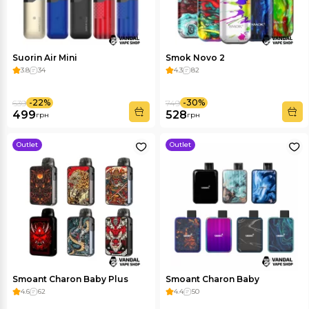
Suorin Air Mini
Smok Novo 2
3.8
34
4.3
82
-22%
-30%
639
749
499
528
грн
грн
Outlet
Outlet
Smoant Charon Baby Plus
Smoant Charon Baby
4.6
62
4.4
50