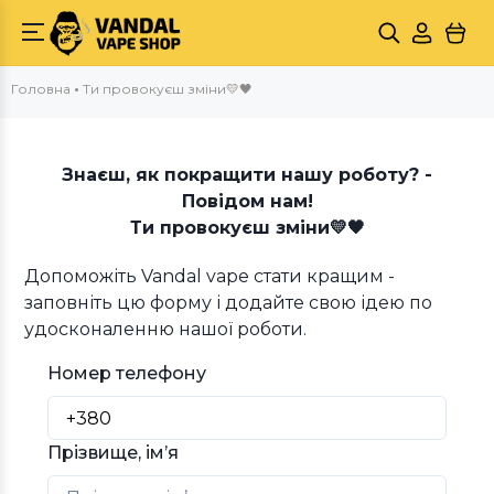
Головна
Ти провокуєш зміни💛🖤
Знаєш, як покращити нашу роботу? -
Повідом нам!
Ти провокуєш зміни💛🖤
Допоможіть Vandal vape стати кращим -
заповніть цю форму і додайте свою ідею по
удосконаленню нашої роботи.
Номер телефону
Прізвище, імʼя