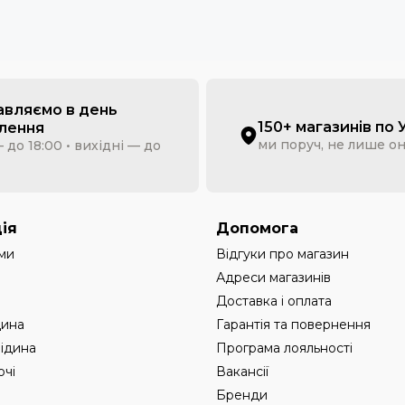
и у загальне сміття. Літій-іонні батареї вимагають правильно
ети потрібно здати до пункту переробки, звідти їх передадут
 сигарет
ділу? Порівнюємо їх переваги та недоліки.
авляємо в день
150+ магазинів по 
лення
ми поруч, не лише о
 до 18:00 • вихідні — до
ива;
 ніяких перезаряджень або перезаправок;
ія
Допомога
ощаджувати.
ми
Відгуки про магазин
Адреси магазинів
Доставка і оплата
днощами:
дина
Гарантія та повернення
рідина
Програма лояльності
чі
Вакансії
Бренди