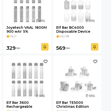
Joyetech VAAL 1800M
Elf Bar BC4000
900 мАг 5%
Disposable Device
650mAh 5%
1.0
1
4.0
136
329
569
грн
грн
Elf Bar 3600
Elf Bar TE5000
Rechargeable
Christmas Edition
Disposable Device
550mAh 5%