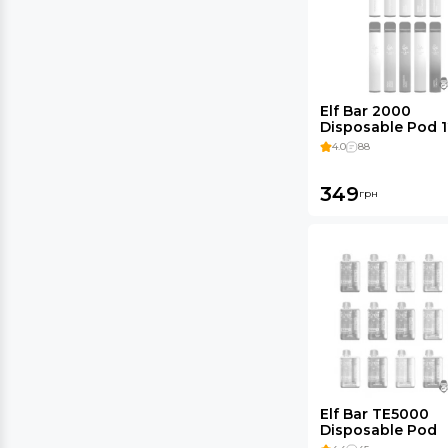
Elf Bar 2000
Disposable Pod 
mAh 5%
4.0
88
349
грн
Elf Bar TE5000
Disposable Pod
550mAh 5%