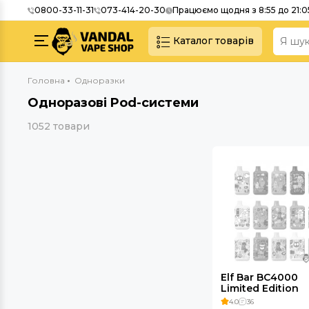
0800-33-11-31
073-414-20-30
Працюємо щодня з 8:55 до 21:0
Каталог товарів
Головна
Одноразки
Одноразові Pod-системи
1052 товари
Elf Bar BC4000
Limited Edition
650mAh 5%
4.0
36