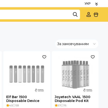
За замовчуванням
Elf Bar 1500
Joyetech VAAL 1500
Disposable Device
Disposable Pod Kit
850mAh 5%
950mAh
4.0
133
3.7
75