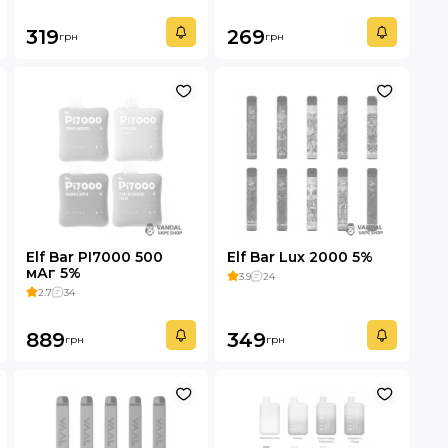
319
269
грн
грн
Elf Bar PI7000 500
Elf Bar Lux 2000 5%
мАг 5%
3.9
24
2.7
34
889
349
грн
грн