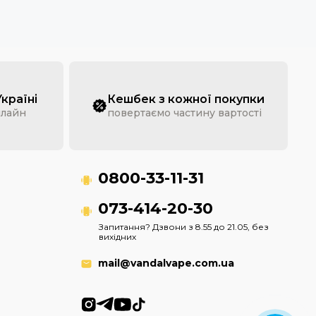
ї утилізації, інакше забруднюють ґрунт, ґрунтові
ь на утилізацію.
Україні
Кешбек з кожної покупки
нлайн
повертаємо частину вартості
0800-33-11-31
073-414-20-30
Запитання? Дзвони з 8.55 до 21.05, без
вихідних
mail@vandalvape.com.ua