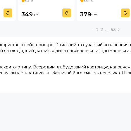
1.0
1
3.9
12
349
379
грн
грн
1
2
…
53
икористанні
вейп-пристрої
. Стильний та сучасний аналог звич
й світлодіодний датчик, рідина нагрівається та піднімається 
закритого типу. Всередині є вбудований
картридж
, наповнен
евну кількість затягувань. Зазвичай його ємність невелика. Пі
і до звичайної запальнички, тому легко поміщаються в кишен
оров'я менш відчутна. Виходить, ваша звичка не така вже й ш
ми електронними сигаретами
аєте наклейки та захисні заглушки, із задоволенням парите.
дбачає повторної заправки чи зарядки прилади. Користуват