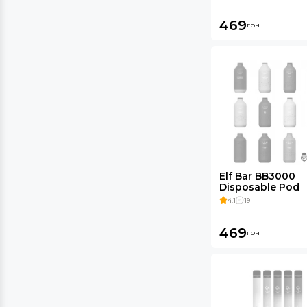
469
грн
Elf Bar BB3000
Disposable Pod
650mAh 5%
4.1
19
469
грн