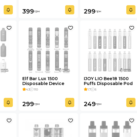
399
299
грн
грн
Elf Bar Lux 1500
IJOY LIO Bee18 1500
Disposable Device
Puffs Disposable Pod
850mAh 5%
Kit
4.3
110
1.7
6
299
249
грн
грн