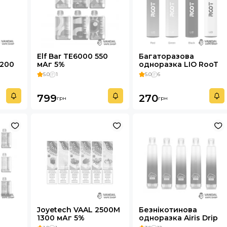
Elf Bar TE6000 550
Багаторазова
1200
мАг 5%
одноразка LIO RooT
Disposable Pod Kit
5.0
1
5.0
6
700 mAh 3500 Puffs
799
270
грн
грн
Joyetech VAAL 2500M
Безнікотинова
1300 мАг 5%
одноразка Airis Drip
2600 1200 мАг 0%