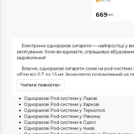
4.4
45
669
грн
Електронні одноразові сигарети — найпростіші у в
затягування. Коли ви вдихаєте, спрацьовує вбудовани
задоволення!
Власне, одноразові сигарети схожі на pod-системи 
об'єм від 0,7 до 1,5 мл. Акумулятор розрахований на п
значить упіймати гарик ви не встигнете.
Читати повністю
Гаджети симпатичні та компактні. За розміром близьк
машини. А головне, у них немає тютюну, шкода для зд
Одноразові Pod-системи у Львові
Одноразові Pod-системи у Харкові
Як правильно користуватися одноразови
Одноразові Pod-системи у Тернополі
Одноразові Pod-системи у Рівному
Принцип надзвичайно простий: виймаєте з пачки, зрив
Одноразові Pod-системи в Одесі
елемент,
рідина
випаровується. Конструкція не пере
Одноразові Pod-системи у Києві
просто.