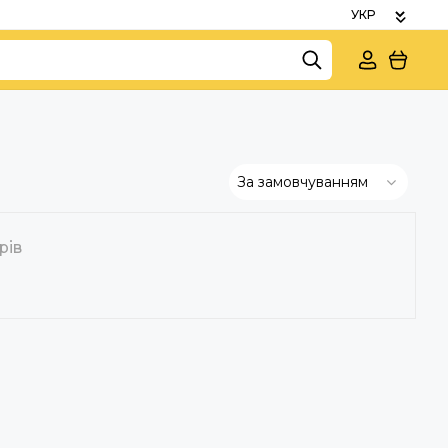
За замовчуванням
рів