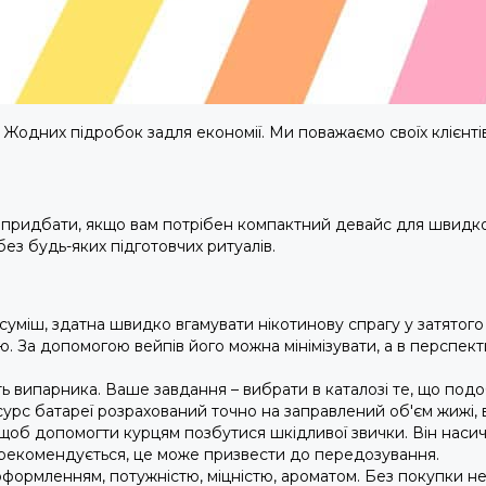
Жодних підробок задля економії. Ми поважаємо своїх клієнті
 придбати, якщо вам потрібен компактний девайс для швидкого
без будь-яких підготовчих ритуалів.
уміш, здатна швидко вгамувати нікотинову спрагу у затятого к
. За допомогою вейпів його можна мінімізувати, а в перспекти
 випарника. Ваше завдання – вибрати в каталозі те, що подо
сурс батареї розрахований точно на заправлений об'єм жижі
щоб допомогти курцям позбутися шкідливої звички. Він насичу
е рекомендується, це може призвести до передозування.
 оформленням, потужністю, міцністю, ароматом. Без покупки н