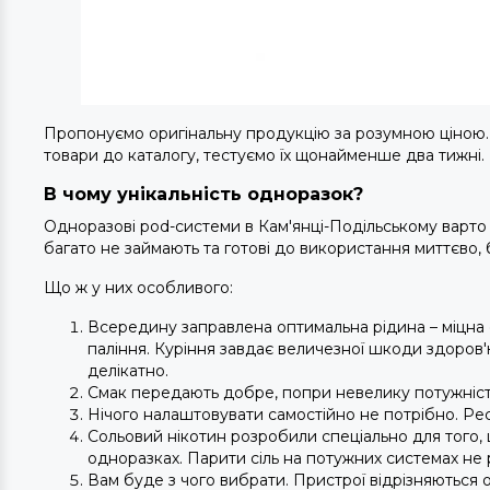
Пропонуємо оригінальну продукцію за розумною ціною. 
товари до каталогу, тестуємо їх щонайменше два тижні.
В чому унікальність одноразок?
Одноразові pod-системи в Кам'янці-Подільському варто
багато не займають та готові до використання миттєво, 
Що ж у них особливого:
Всередину заправлена оптимальна рідина – міцна с
паління. Куріння завдає величезної шкоди здоров'ю
делікатно.
Смак передають добре, попри невелику потужність
Нічого налаштовувати самостійно не потрібно. Ре
Сольовий нікотин розробили спеціально для того, 
одноразках. Парити сіль на потужних системах н
Вам буде з чого вибрати. Пристрої відрізняються