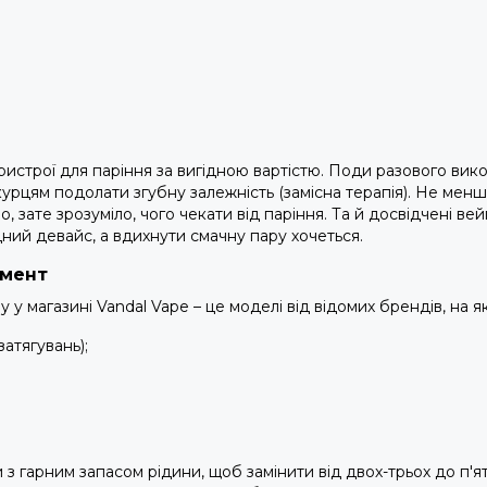
ристрої для паріння за вигідною вартістю. Поди разового ви
урцям подолати згубну залежність (замісна терапія). Не менш 
, зате зрозуміло, чого чекати від паріння. Та й досвідчені в
ний девайс, а вдихнути смачну пару хочеться.
имент
у магазині Vandal Vape – це моделі від відомих брендів, на я
затягувань);
и з гарним запасом рідини, щоб замінити від двох-трьох до п'я