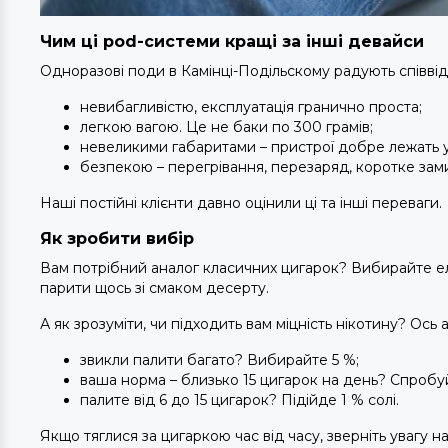
Чим ці pod-системи кращі за інші девайси
Одноразові поди в Камінці-Подільскому радують співвідн
невибагливістю, експлуатація гранично проста;
легкою вагою. Це не баки по 300 грамів;
невеликими габаритами – пристрої добре лежать у 
безпекою – перегрівання, перезаряд, коротке за
Наші постійні клієнти давно оцінили ці та інші переваги.
Як зробити вибір
Вам потрібний аналог класичних цигарок? Вибирайте е
парити щось зі смаком десерту.
А як зрозуміти, чи підходить вам міцність нікотину? Ось 
звикли палити багато? Вибирайте 5 %;
ваша норма – близько 15 цигарок на день? Спробу
палите від 6 до 15 цигарок? Підійде 1 % солі.
Якщо тяглися за цигаркою час від часу, зверніть увагу н