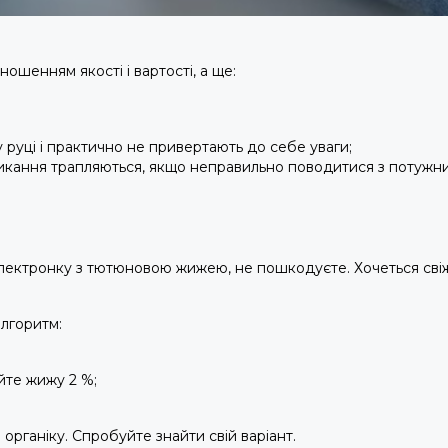
ошенням якості і вартості, а ще:
руці і практично не привертають до себе уваги;
микання трапляються, якщо неправильно поводитися з потужн
лектронку з тютюновою жижею, не пошкодуєте. Хочеться свіж
алгоритм:
йте жижу 2 %;
а органіку. Спробуйте знайти свій варіант.