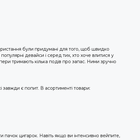
користання були придумані для того, щоб швидко
популярні девайси і серед тих, хто хоче влитися у
ейпери тримають кілька подів про запас. Ними зручно
кі завжди є попит. В асортименті товари:
ти пачок цигарок. Навіть якщо ви інтенсивно вейпите,