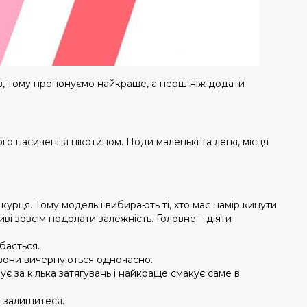
в, тому пропонуємо найкраще, а перш ніж додати
 насичення нікотином. Поди маленькі та легкі, місця
урця. Тому модель і вибирають ті, хто має намір кинути
ві зовсім подолати залежність. Головне – діяти
бається.
, вони вичерпуються одночасно.
є за кілька затягувань і найкраще смакує саме в
е залишитеся.