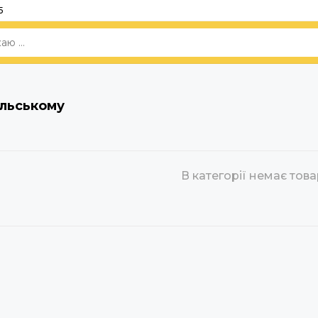
5
ільському
В категорії немає това