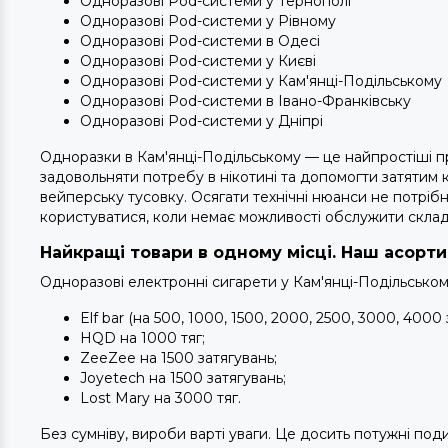
Одноразові Pod-системи у Тернополі
Одноразові Pod-системи у Рівному
Одноразові Pod-системи в Одесі
Одноразові Pod-системи у Києві
Одноразові Pod-системи у Кам'янці-Подільському
Одноразові Pod-системи в Івано-Франківську
Одноразові Pod-системи у Дніпрі
Одноразки в Кам'янці-Подільському — це найпростіші п
задовольняти потребу в нікотині та допомогти затятим к
вейперську тусовку. Осягати технічні нюанси не потрібно
користуватися, коли немає можливості обслужити склад
Найкращі товари в одному місці. Наш асорт
Одноразові електронні сигарети у Кам'янці-Подільському 
Elf bar (на 500, 1000, 1500, 2000, 2500, 3000, 4000 
HQD на 1000 тяг;
ZeeZee на 1500 затягувань;
Joyetech на 1500 затягувань;
Lost Mary на 3000 тяг.
Без сумніву, вироби варті уваги. Це досить потужні под