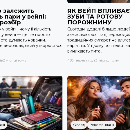
о залежить
ЯК ВЕЙП ВПЛИВАЄ
ь пари у вейпі:
ЗУБИ ТА РОТОВУ
розбір
ПОРОЖНИНУ
 вейпі і чому її кількість
Сьогодні дедалі більше люде
у вейпі — це не просто
замислюються над переходом
часто думають новачки.
традиційних сигарет на альте
е аерозоль, який утворюється
варіанти. У цьому контексті 
виникають пита..
ів
2 місяці тому
458 переглядів
3 місяці тому
ції
Огляд
Рекомендації