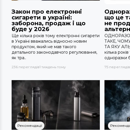
Закон про електронні
Однораз
сигарети в україні:
що це т
заборона, продаж і що
не прод
буде у 2026
альтерн
Ще кілька років тому електронні сигарети
ОДНОРАЗО
в Україні вважались відносно новим
ТАКЕ, ЧОМ
продуктом, який не мав такого
ТА ЯКУ АЛ
детального законодавчого регулювання,
кілька рокі
як тра..
одноразки б
236 переглядів
1 тиждень тому
75 переглядів
Рекомендації
Рекоменда