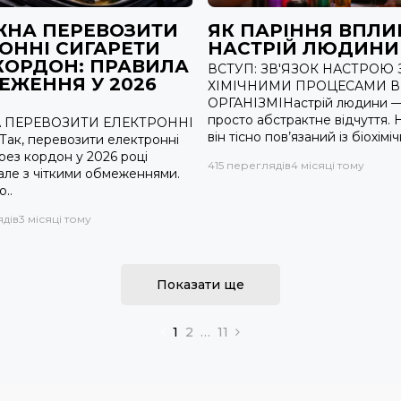
ЖНА ПЕРЕВОЗИТИ
ЯК ПАРІННЯ ВПЛИ
ОННІ СИГАРЕТИ
НАСТРІЙ ЛЮДИНИ
КОРДОН: ПРАВИЛА
ВСТУП: ЗВ'ЯЗОК НАСТРОЮ 
ЕЖЕННЯ У 2026
ХІМІЧНИМИ ПРОЦЕСАМИ В
ОРГАНІЗМІНастрій людини —
просто абстрактне відчуття. 
 ПЕРЕВОЗИТИ ЕЛЕКТРОННІ
він тісно пов’язаний із біохімічн
ак, перевозити електронні
рез кордон у 2026 році
415 переглядів
4 місяці тому
але з чіткими обмеженнями.
..
ядів
3 місяці тому
Показати ще
1
2
…
11