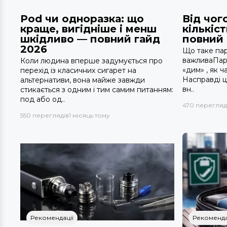
Pod чи одноразка: що
Від чог
краще, вигідніше і менш
кількіст
шкідливо — повний гайд
повний 
2026
Що таке пар у
важливаПар 
Коли людина вперше задумується про
«дим» , як 
перехід із класичних сигарет на
Насправді ц
альтернативи, вона майже завжди
вн..
стикається з одним і тим самим питанням:
под або од..
470 перегляд
550 переглядів
1 місяць тому
Рекомендації
Рекоменда