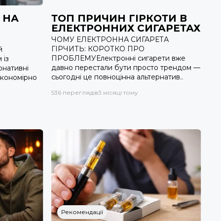
 НА
ТОП ПРИЧИН ГІРКОТИ В
ЕЛЕКТРОННИХ СИГАРЕТАХ
ЧОМУ ЕЛЕКТРОННА СИГАРЕТА
ГІРЧИТЬ: КОРОТКО ПРО
й
ПРОБЛЕМУЕлектронні сигарети вже
 із
давно перестали бути просто трендом —
рнативні
сьогодні це повноцінна альтернатив..
закономірно
536 переглядів
3 місяці тому
Рекомендації