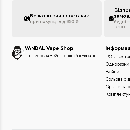
Відпр
Безкоштовна доставка
замов
при покупці від 850 ₴
будні —
16:00
VANDAL Vape Shop
Інформац
— це мережа Вейп Шопів №1 в УкраЇні.
POD-систе
Одноразки
Вейпи
Сольова рі
Органічна 
Комплектую