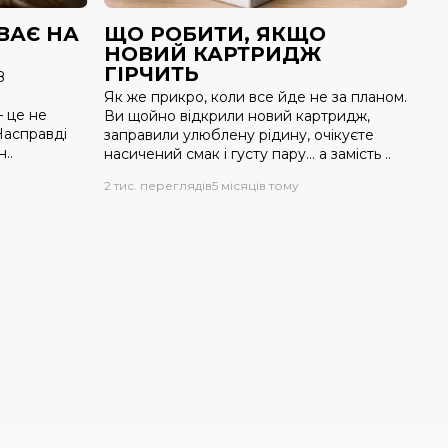
ВАЄ НА
ЩО РОБИТИ, ЯКЩО
НОВИЙ КАРТРИДЖ
ГІРЧИТЬ
З
Як же прикро, коли все йде не за планом.
 це не
Ви щойно відкрили новий картридж,
Насправді
заправили улюблену рідину, очікуєте
..
насичений смак і густу пару… а замість ..
2 тис. переглядів
5 місяців тому