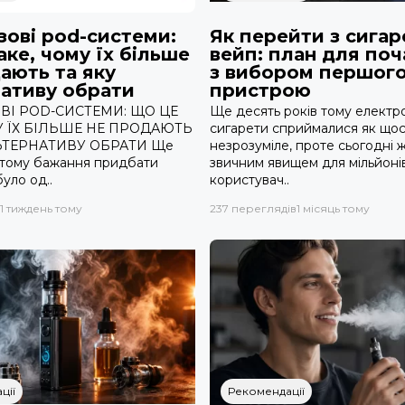
ові pod-системи:
Як перейти з сигар
аке, чому їх більше
вейп: план для поч
ають та яку
з вибором першог
ативу обрати
пристрою
ВІ POD-СИСТЕМИ: ЩО ЦЕ
Ще десять років тому електр
У ЇХ БІЛЬШЕ НЕ ПРОДАЮТЬ
сигарети сприймалися як щос
ЬТЕРНАТИВУ ОБРАТИ Ще
незрозуміле, проте сьогодні 
в тому бажання придбати
звичним явищем для мільйоні
уло од..
користувач..
1 тиждень тому
237 переглядів
1 місяць тому
ції
Рекомендації