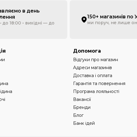
авляємо в день
150+ магазинів по 
лення
ми поруч, не лише о
 до 18:00 • вихідні — до
ія
Допомога
ми
Відгуки про магазин
Адреси магазинів
Доставка і оплата
дина
Гарантія та повернення
рідина
Програма лояльності
чі
Вакансії
Бренди
Блог
Банк ідей