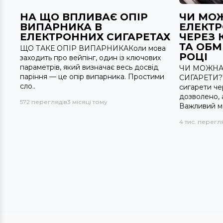
НА ЩО ВПЛИВАЄ ОПІР
ЧИ МО
ВИПАРНИКА В
ЕЛЕКТР
ЕЛЕКТРОННИХ СИГАРЕТАХ
ЧЕРЕЗ 
ТА ОБМ
ЩО ТАКЕ ОПІР ВИПАРНИКАКоли мова
РОЦІ
заходить про вейпінг, один із ключових
параметрів, який визначає весь досвід
ЧИ МОЖНА
паріння — це опір випарника. Простими
СИГАРЕТИ?Т
сло..
сигарети че
дозволено, 
572 переглядів
3 місяці тому
Важливий мо
4 тис. перегл