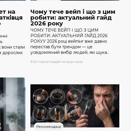
ет на
Чому тече вейп і що з цим
атківця
робити: актуальний гайд
о
2026 року
ЧОМУ ТЕЧЕ ВЕЙП І ЩО З ЦИМ
РОБИТИ: АКТУАЛЬНИЙ ГАЙД 2026
онні
РОКУУ 2026 році вейпінг вже давно
ь
перестав бути трендом — це
ж вони стали
усвідомлений вибір людей, які шука..
в дорослих
340 переглядів
1 місяць тому
Рекомендації