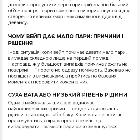
дозволяє пропустити через пристрій значно більший
об’єм повітря і пари і саме вона використовується для
створення великих хмар і максимальної віддачі від
девайсу.
ЧОМУ ВЕЙП ДАЄ МАЛО ПАРИ: ПРИЧИНИ І
РІШЕННЯ
Іноді ситуація, коли вейп починає давати мало пари,
виглядає складною лише на перший погляд.
Насправді ж у більшості випадків причина лежить на
поверхні — її просто не одразу помічають. Важливо не
поспішати з висновками, а пройтись по базових
моментах і перевірити кожен із них.
СУХА ВАТА АБО НИЗЬКИЙ РІВЕНЬ РІДИНИ
Одна з найбанальніших, але водночас
найпоширеніших причин — недостатня кількість
рідини в картриджі або баку. Коли вата не встигає
просочуватись, спіраль просто не має що
випаровувати, і кількість пари різко зменшується.