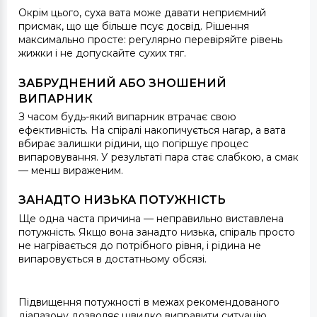
Окрім цього, суха вата може давати неприємний
присмак, що ще більше псує досвід. Рішення
максимально просте: регулярно перевіряйте рівень
жижки і не допускайте сухих тяг.
ЗАБРУДНЕНИЙ АБО ЗНОШЕНИЙ
ВИПАРНИК
З часом будь-який випарник втрачає свою
ефективність. На спіралі накопичується нагар, а вата
вбирає залишки рідини, що погіршує процес
випаровування. У результаті пара стає слабкою, а смак
— менш вираженим.
ЗАНАДТО НИЗЬКА ПОТУЖНІСТЬ
Ще одна часта причина — неправильно виставлена
потужність. Якщо вона занадто низька, спіраль просто
не нагрівається до потрібного рівня, і рідина не
випаровується в достатньому обсязі.
Підвищення потужності в межах рекомендованого
діапазону дозволяє швидко виправити ситуацію.