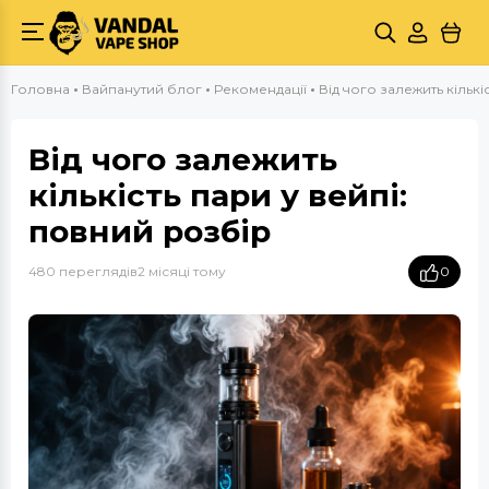
Головна
Вайпанутий блог
Рекомендації
Від чого залежить кількі
Від чого залежить
кількість пари у вейпі:
повний розбір
480 переглядів
2 місяці тому
0