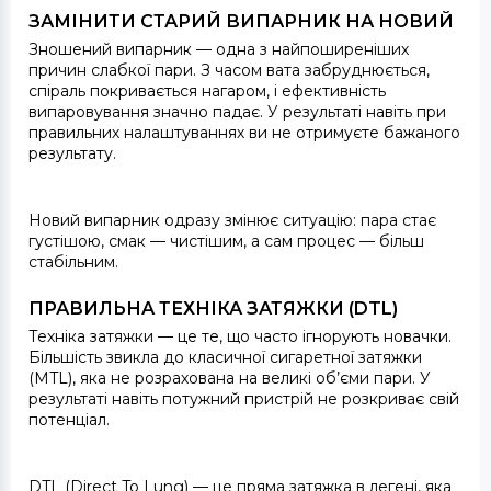
ЗАМІНИТИ СТАРИЙ ВИПАРНИК НА НОВИЙ
Зношений випарник — одна з найпоширеніших
причин слабкої пари. З часом вата забруднюється,
спіраль покривається нагаром, і ефективність
випаровування значно падає. У результаті навіть при
правильних налаштуваннях ви не отримуєте бажаного
результату.
Новий випарник одразу змінює ситуацію: пара стає
густішою, смак — чистішим, а сам процес — більш
стабільним.
ПРАВИЛЬНА ТЕХНІКА ЗАТЯЖКИ (DTL)
Техніка затяжки — це те, що часто ігнорують новачки.
Більшість звикла до класичної сигаретної затяжки
(MTL), яка не розрахована на великі об’єми пари. У
результаті навіть потужний пристрій не розкриває свій
потенціал.
DTL (Direct To Lung) — це пряма затяжка в легені, яка