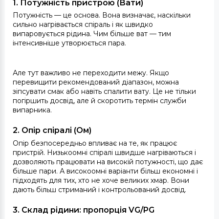
1. Потужність пристрою (Вати)
Потужність — це основа. Вона визначає, наскільки
сильно нагрівається спіраль і як швидко
випаровується рідина. Чим більше ват — тим
інтенсивніше утворюється пара.
Але тут важливо не переходити межу. Якщо
перевищити рекомендований діапазон, можна
зіпсувати смак або навіть спалити вату. Це не тільки
погіршить досвід, але й скоротить термін служби
випарника.
2. Опір спіралі (Ом)
Опір безпосередньо впливає на те, як працює
пристрій. Низькоомні спіралі швидше нагріваються і
дозволяють працювати на високій потужності, що дає
більше пари. А високоомні варіанти більш економні і
підходять для тих, хто не хоче великих хмар. Вони
дають більш стриманий і контрольований досвід.
3. Склад рідини: пропорція VG/PG