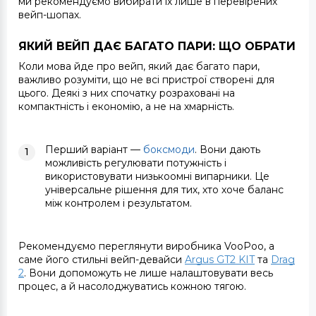
ми рекомендуємо вибирати їх лише в перевірених
вейп-шопах.
ЯКИЙ ВЕЙП ДАЄ БАГАТО ПАРИ: ЩО ОБРАТИ
Коли мова йде про
вейп, який дає багато пари
,
важливо розуміти, що не всі пристрої створені для
цього. Деякі з них спочатку розраховані на
компактність і економію, а не на хмарність.
Перший варіант
—
боксмоди
. Вони дають
можливість регулювати потужність і
використовувати низькоомні випарники. Це
універсальне рішення для тих, хто хоче баланс
між контролем і результатом.
Рекомендуємо переглянути виробника VooPoo, а
саме його стильні вейп-девайси
Argus GT2 KIT
та
Drag
2
. Вони допоможуть не лише налаштовувати весь
процес, а й насолоджуватись кожною тягою.