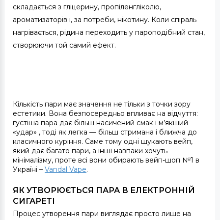
складається з гліцерину, пропіленгліколю,
ароматизаторів і, за потреби, нікотину. Коли спіраль
нагрівається, рідина переходить у пароподібний стан,
створюючи той самий ефект.
Кількість пари має значення не тільки з точки зору
естетики. Вона безпосередньо впливає на відчуття:
густіша пара дає більш насичений смак і м’якший
«удар» , тоді як легка — більш стримана і ближча до
класичного куріння. Саме тому одні шукають вейп,
який дає багато пари, а інші навпаки хочуть
мінімалізму, проте всі вони обирають вейп-шоп №1 в
Україні –
Vandal Vape
.
ЯК УТВОРЮЄТЬСЯ ПАРА В ЕЛЕКТРОННІЙ
СИГАРЕТІ
Процес утворення пари виглядає просто лише на