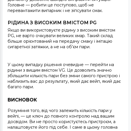
Головне — робити це поступово, щоб не
перевантажити випарник і не зіпсувати смак.
РІДИНА З ВИСОКИМ ВМІСТОМ PG
Якщо ви використовуєте рідину з високим вмістом
PG, не варто очікувати великих хмар. Такий склад
більше орієнтований на передачу смаку і імітацію
сигаретної затяжки, а не на об’єм пари.
У цьому випадку рішення очевидне — перейти на
рідини з вищим вмістом VG. Це дозволить значно
збільшити кількість пари без зміни самого пристрою і
наблизить вас до результату, який дає вейп, який дає
багато пари.
ВИСНОВОК
Розуміння того, від чого залежить кількість пари у
вейпі, — це ключ до повного контролю над вашим
досвідом. Ви не просто користуєтесь пристроєм, а
налаштовуєте його під себе. І саме в цьому головна