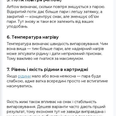
Airflow визначає, скільки повітря змішується з парою.
Відкритий потік дає більше пари і легшу затяжку, а
закритий — концентрує смак, але зменшує об’єм
пари. Тут знову ж таки все залежить від ваших
уподобань.
6. Температура нагріву
Температура визначає швидкість випаровування. Чим
вона вища — тим більше пари, але надмірний нагрів
може зіпсувати рідину і дати неприємний присмак.
Тому важливо не гнатися за максимумом.
7. Рівень і якість рідини в картриджі
Якщо
рідини
мало або вона неякісна — пара буде
слабкою, адже ватка всередині просто не встигатиме
насичуватись.
Якість жижі також впливає на смак і стабільність
випаровування. Дешеві варіанти часто дають гірший
результат, тому економія тут не завжди виправдана і