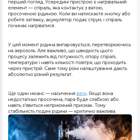
перший погляд. Усередині пристрою є нагрівальний
елемент — спіраль, яка контактує з ватою,
просоченою рідиною. Коли ви натискаєте кнопку або
робите затяжку, акумулятор подає струм, і спіраль
починає нагріватися.
У цей момент рідина випаровується, перетворюючись
на аерозоль. Але важливо, що швидкість цього
процесу залежить від потужності, опору спіралі,
температури і навіть кількості повітря, що проходить
через пристрій. Саме тому різні налаштування дають
абсолютно різний результат.
Ще один нюанс — насичення
вати
. Якщо вона
недостатньо просочена, пара буде слабкою або
навіть з’явиться неприємний присмак. Тому
стабільність подачі рідини — критично важлива.