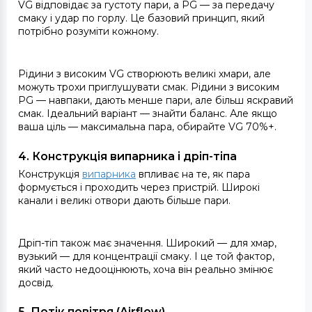
VG відповідає за густоту пари, а PG — за передачу
смаку і удар по горлу. Це базовий принцип, який
потрібно розуміти кожному.
Рідини з високим VG створюють великі хмари, але
можуть трохи приглушувати смак. Рідини з високим
PG — навпаки, дають менше пари, але більш яскравий
смак. Ідеальний варіант — знайти баланс. Але якщо
ваша ціль — максимальна пара, обирайте VG 70%+.
4. Конструкція випарника і дріп-тіпа
Конструкція
випарника
впливає на те, як пара
формується і проходить через пристрій. Широкі
канали і великі отвори дають більше пари.
Дріп-тіп також має значення. Широкий — для хмар,
вузький — для концентрації смаку. І це той фактор,
який часто недооцінюють, хоча він реально змінює
досвід.
5. Потік повітря (Airflow)