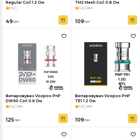
Regular Coil 1.2 Ом
TM2 Mesh Coil 0.8 Ом
(Original)
0.0
4.5
284
49
109
грн
грн
Випаровувач Voopoo PnP
Випаровувач Voopoo PnP
DW60 Coil 0.6 Ом
TR1 1.2 Ом
4.5
284
4.5
284
125
109
грн
грн