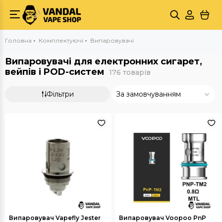
Головна
Комплектуючі
Випаровувачі
Випаровувачі для електронних сигарет,
вейпів і POD-систем
176 товарів
Фільтри
За замовчуванням
Випаровувач Vapefly Jester
Випаровувач Voopoo PnP