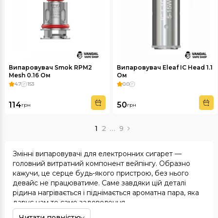
Випаровувач Smok RPM2
Випаровувач Eleaf IC Head 1.1
Mesh 0.16 Ом
Ом
4.7
153
0.0
114
50
грн
грн
1
2
…
9
Змінні випаровувачі для
електронних сигарет
—
головний витратний компонент вейпінгу. Образно
кажучи, це серце будь-якого пристрою, без нього
девайс не працюватиме. Саме завдяки цій деталі
рідина нагрівається і піднімається ароматна пара, яка
дарує нам те саме задоволення.
Читати повністю