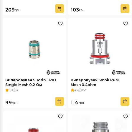
209
103
грн
грн
Випаровувач Suorin TRIO
Випаровувач Smok RPM
Single Mesh 0.2 Ом
Mesh 0.4ohm
5.0
4
4.7
153
99
114
грн
грн