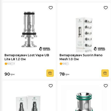
Випаровувач Lost Vape UB
Випаровувач Suorin Reno
Lite L8 1.2 Ом
Mesh 1.0 Ом
5.0
1
0.0
90
78
грн
грн