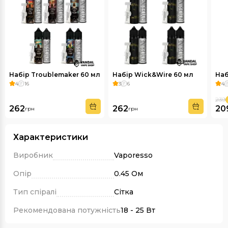
Набір Troublemaker 60 мл
Набір Wick&Wire 60 мл
Наб
4
16
3
6
4
239
262
262
20
грн
грн
Характеристики
Виробник
Vaporesso
Опір
0.45 Ом
Тип спіралі
Сітка
Рекомендована потужність
18 - 25 Вт