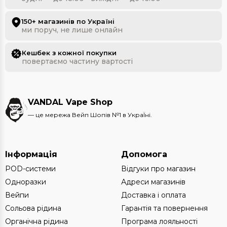
койл (спіраль) для вейпу
;
150+ магазинів по Україні
картриджі для подсистем
;
ми поруч, не лише онлайн
Кешбек з кожної покупки
акумулятор
;
повертаємо частину вартості
зарядний пристрій
;
VANDAL Vape Shop
бавовна (вата) для електронок
.
— це мережа Вейп Шопів №1 в УкраЇні.
Правильно підібрані комплектуючі дозволяють
якісно обслуговувати девайс, покращивши його
характеристики та працездатність.
Інформація
Допомога
POD-системи
Відгуки про магазин
Чому варто обрати наш магазин?
Одноразки
Адреси магазинів
Вейпи
Доставка і оплата
Наша перевага полягає:
Сольова рідина
Гарантія та повернення
Органічна рідина
Програма лояльності