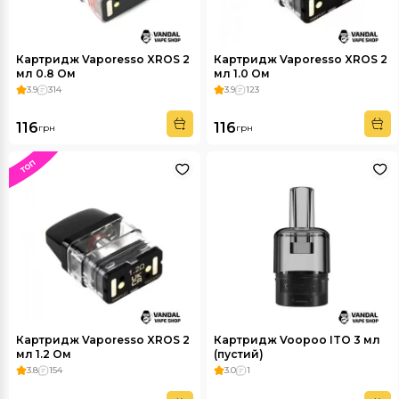
Картридж Vaporesso XROS 2
Картридж Vaporesso XROS 2
мл 0.8 Ом
мл 1.0 Ом
3.9
314
3.9
123
116
116
грн
грн
Картридж Vaporesso XROS 2
Картридж Voopoo ITO 3 мл
мл 1.2 Ом
(пустий)
3.8
154
3.0
1