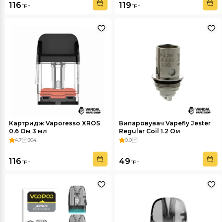
116
119
грн
грн
Картридж Vaporesso XROS
Випаровувач Vapefly Jester
0.6 Ом 3 мл
Regular Coil 1.2 Ом
4.7
304
0.0
116
49
грн
грн