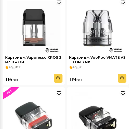
Картридж Vaporesso XROS 3
Картридж VooPoo VMATE V3
мл 0.4 Ом
1.0 Ом 3 мл
4.6
127
4.5
21
116
119
грн
грн