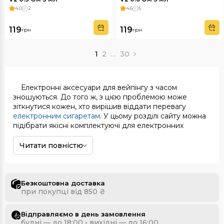
4.0
2
4.6
5
119
119
грн
грн
1
2
…
30
Електронні аксесуари для вейпінгу з часом
зношуються. До того ж, з цією проблемою може
зіткнутися кожен, хто вирішив віддати перевагу
електронним сигаретам
. У цьому розділі сайту можна
підібрати якісні комплектуючі для електронних
девайсів будь-якої моделі.
Читати повністю
Що знадобиться для обслуговування
ЕС?
Безкоштовна доставка
при покупці від 850 ₴
випаровувач
;
Відправляємо в день замовлення
будні — до 18:00 • вихідні — до 16:00