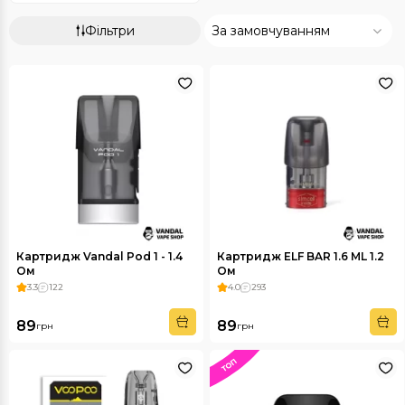
Фільтри
За замовчуванням
Картридж Vandal Pod 1 - 1.4
Картридж ELF BAR 1.6 ML 1.2
Ом
Ом
3.3
122
4.0
293
89
89
грн
грн