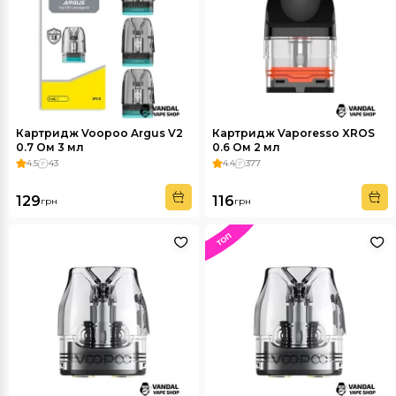
Картридж Voopoo Argus V2
Картридж Vaporesso XROS
0.7 Ом 3 мл
0.6 Ом 2 мл
4.5
43
4.4
377
129
116
грн
грн