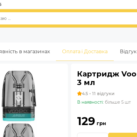
5
явність в магазинах
Оплата i Доставка
Відгу
Картридж Voopo
3 мл
4.5 • 11 відгуки
В наявності:
більше 5 шт
129
грн