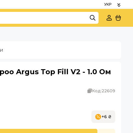
ки
o Argus Top Fill V2 - 1.0 Ом
Код:
22609
+6 ₴