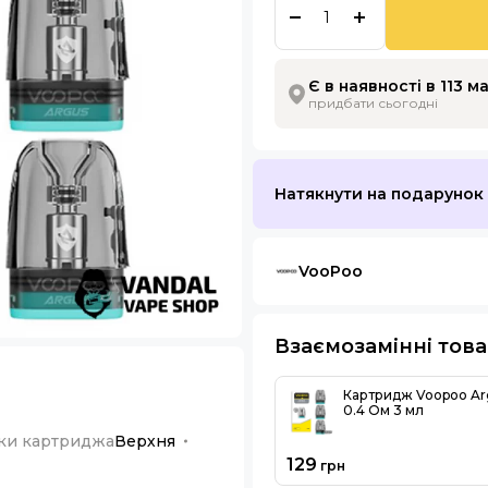
Є в наявності в 113 м
придбати сьогодні
Натякнути на подарунок
VooPoo
Взаємозамінні тов
Картридж Voopoo Ar
0.4 Ом 3 мл
ки картриджа
Верхня
129
грн