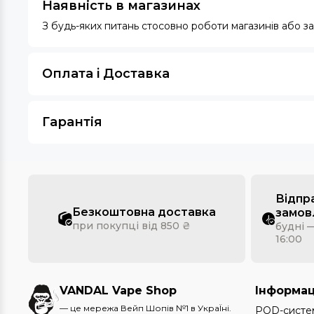
Наявність в магазинах
З будь-яких питань стосовно роботи магазинів або 
Оплата i Доставка
Гарантія
Відпр
Безкоштовна доставка
замов
при покупці від 850 ₴
будні —
16:00
VANDAL Vape Shop
Інформац
— це мережа Вейп Шопів №1 в УкраЇні.
POD-систе