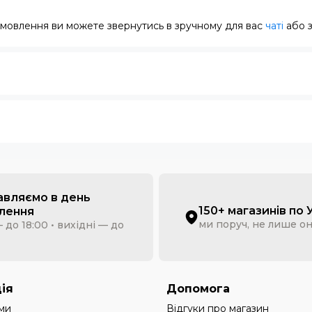
замовлення ви можете звернутись в зручному для вас
чаті
або 
авляємо в день
150+ магазинів по 
лення
ми поруч, не лише о
 до 18:00 • вихідні — до
ія
Допомога
ми
Відгуки про магазин