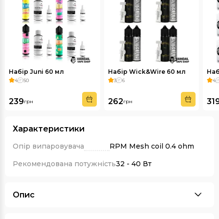
Набір Juni 60 мл
Набір Wick&Wire 60 мл
Наб
4
50
3
6
4
239
262
31
грн
грн
Характеристики
Опір випаровувача
RPM Mesh coil 0.4 ohm
Рекомендована потужність
32 - 40 Вт
Опис