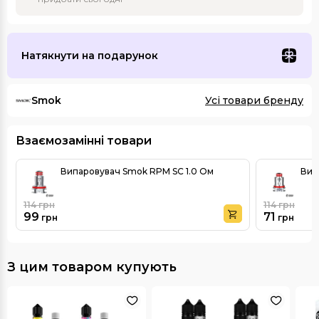
Натякнути на подарунок
Smok
Усі товари бренду
Взаємозамінні товари
Випаровувач Smok RPM SC 1.0 Ом
Вип
114
грн
114
грн
99
71
грн
грн
З цим товаром купують