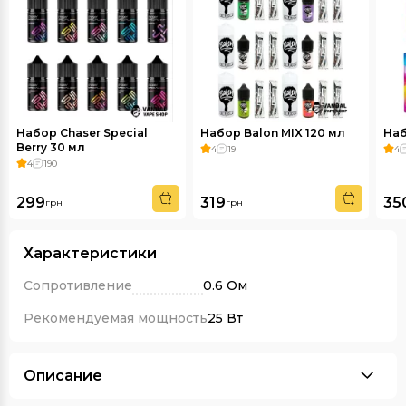
Набор Chaser Special
Набор Balon MIX 120 мл
Наб
Berry 30 мл
4
19
4
4
190
299
319
35
грн
грн
Характеристики
Сопротивление
0.6 Ом
Рекомендуемая мощность
25 Вт
Описание