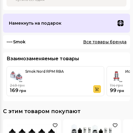
Намекнуть на подарок
Smok
Все товары бренда
Взаимозаменяемые товары
Smok Nord RPM RBA
Исп
249
грн
114
грн
169
99
грн
грн
С этим товаром покупают