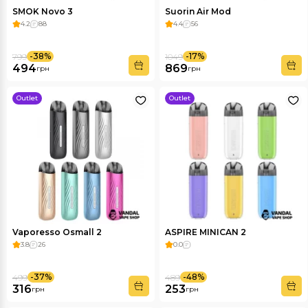
SMOK Novo 3
Suorin Air Mod
4.2
88
4.4
56
-38%
-17%
799
1049
494
869
грн
грн
Outlet
Outlet
Vaporesso Osmall 2
ASPIRE MINICAN 2
3.8
26
0.0
-37%
-48%
499
489
316
253
грн
грн