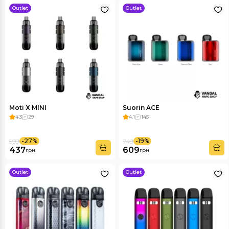
Outlet
Outlet
Moti X MINI
Suorin ACE
4.3
29
4.1
145
-27%
-19%
599
749
437
609
грн
грн
Outlet
Outlet