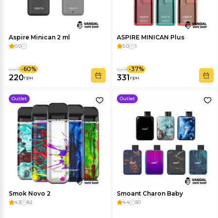
Aspire Minican 2 ml
ASPIRE MINICAN Plus
0.0
5.0
1
-60%
-37%
549
529
220
331
грн
грн
Outlet
Outlet
Smok Novo 2
Smoant Charon Baby
4.3
82
4.4
50