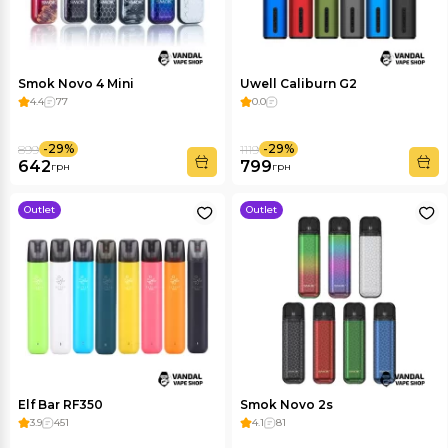
Smok Novo 4 Mini
Uwell Caliburn G2
4.4
77
0.0
-29%
-29%
899
1119
642
799
грн
грн
Outlet
Outlet
Elf Bar RF350
Smok Novo 2s
3.9
451
4.1
81