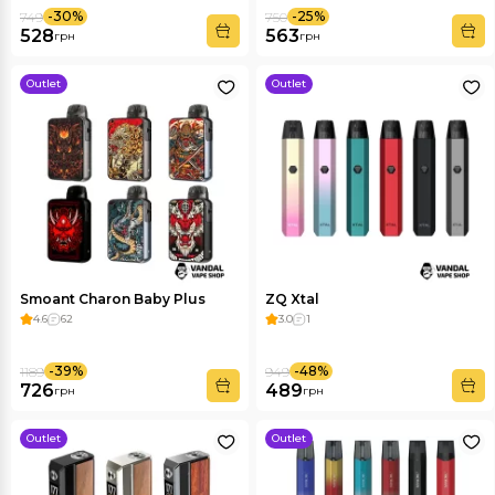
-30%
-25%
749
750
528
563
грн
грн
Outlet
Outlet
Smoant Charon Baby Plus
ZQ Xtal
4.6
62
3.0
1
-39%
-48%
1189
949
726
489
грн
грн
Outlet
Outlet