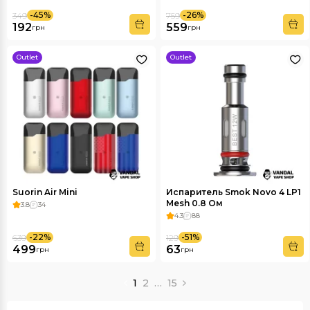
-45%
-26%
349
759
192
559
грн
грн
Outlet
Outlet
Suorin Air Mini
Испаритель Smok Novo 4 LP1
Mesh 0.8 Ом
3.8
34
4.3
88
-22%
-51%
639
129
499
63
грн
грн
1
2
…
15