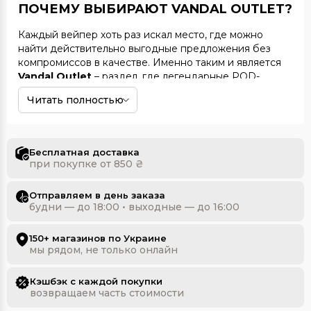
ПОЧЕМУ ВЫБИРАЮТ VANDAL OUTLET?
Каждый вейпер хоть раз искал место, где можно
найти действительно выгодные предложения без
компромиссов в качестве. Именно таким и является
Vandal Outlet
– раздел, где легендарные POD-
системы и электронные сигареты возвращаются к
Читать полностью
жизни с новой силой. Здесь не нужно переплачивать,
ведь цены снижены на десятки процентов, но при
этом вы получаете тот самый проверенный годами
уровень качества.
Бесплатная доставка
при покупке от 850 ₴
Outlet в мире вейпинга
– это шанс снова
встретиться с девайсами, которые когда-то стали
Отправляем в день заказа
первыми у многих пользователей. Это те самые
будни — до 18:00 • выходные — до 16:00
«ветераны» рынка, которые помогли сформировать
современную культуру парения. Они могут быть
150+ магазинов по Украине
менее популярными сегодня, но остаются такими же
мы рядом, не только онлайн
надежными, стильными и комфортными в
использовании.
Кэшбэк с каждой покупки
Особый шарм в том, что в
возвращаем часть стоимости
Vandal Outlet
можно
купить устройство, с которого началась чья-то