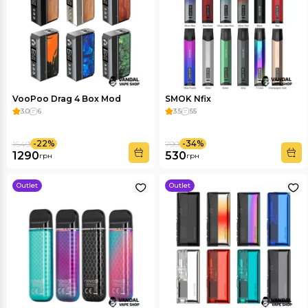
VooPoo Drag 4 Box Mod
SMOK Nfix
3.0
6
3.5
55
-22%
-34%
1649
799
1290
530
грн
грн
Outlet
Outlet