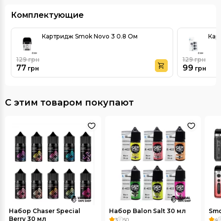
Комплектующие
Картридж Smok Novo 3 0.8 Ом
Кар
129
грн
129
грн
77
99
грн
грн
С этим товаром покупают
Набор Chaser Special
Набор Balon Salt 30 мл
Smo
Berry 30 мл
3
50
4