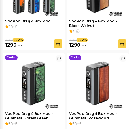
VooPoo Drag 4 Box Mod
VooPoo Drag 4 Box Mod -
Black Walnut
3.0
6
3.0
6
-22%
-22%
1649
1649
1290
1290
грн
грн
Outlet
Outlet
VooPoo Drag 4 Box Mod -
VooPoo Drag 4 Box Mod -
Gunmetal Forest Green
Gunmetal Rosewood
3.0
6
3.0
6