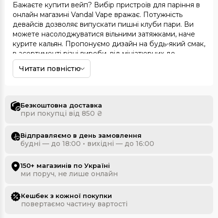
Бажаєте купити вейп? Вибір пристроїв для паріння в
онлайн магазині
Vandal Vape
вражає. Потужність
девайсів дозволяє випускати пишні клуби пари. Ви
можете насолоджуватися вільними затяжками, наче
курите кальян. Пропонуємо дизайн на будь-який смак,
в асортименті різні вироби, від мініатюрних до
масивних. Налаштувати їх під свої потреби дуже
Читати повністю
просто.
Найкращі пропозиції для наших клієнтів
Безкоштовна доставка
Розділ Вейп набори— справжній рай для вейперів.
при покупці від 850 ₴
Ми підібрали товари топових брендів, об'єднані
загальною рисою — фантастично точною передачею
Відправляємо в день замовлення
смаку та чудовою здатністю виробляти густу об'ємну
будні — до 18:00 • вихідні — до 16:00
пару. Ці пишні хмари вражають!
Пропонуємо не просто купити вейп, а й зібрати його
150+ магазинів по Україні
під ваші запити. Замовляйте
ми поруч, не лише онлайн
баки
, бокс
моди
та інші
комплектуючі на власний розсуд або вибирайте вже
зібраний девайс. Ціна практично та сама, але є
Кешбек з кожної покупки
перевага — досвідчені консультанти зберуть набір з
повертаємо частину вартості
урахуванням усіх нюансів. Вейпер-початківець міг би