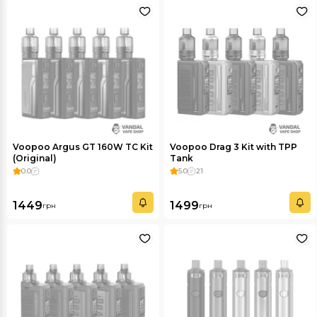
Voopoo Argus GT 160W TC Kit
Voopoo Drag 3 Kit with TPP
(Original)
Tank
0.0
5.0
21
1449
1499
грн
грн