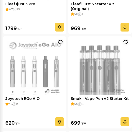
Eleaf Ijust 3 Pro
Eleaf iJust S Starter Kit
(Original)
4.7
25
5.0
1
1799
969
грн
грн
Joyetech EGo AIO
Smok - Vape Pen V2 Starter Kit
4.3
8
5.0
8
620
699
грн
грн