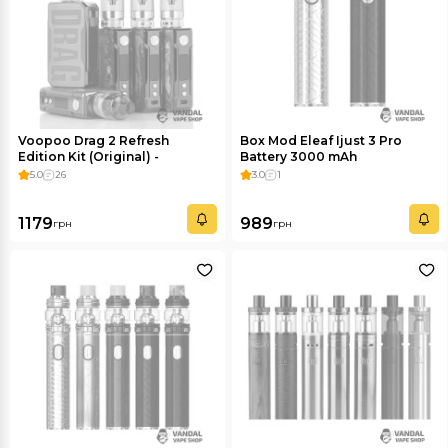
Voopoo Drag 2 Refresh
Box Mod Eleaf Ijust 3 Pro
Edition Kit (Original) -
Battery 3000 mAh
Стартовий набір
5.0
26
3.0
1
1179
989
грн
грн