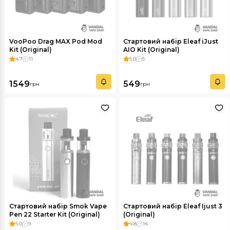
VooPoo Drag MAX Pod Mod
Стартовий набір Eleaf iJust
Kit (Original)
AIO Kit (Original)
4.7
11
5.0
5
1549
549
грн
грн
Стартовий набір Smok Vape
Стартовий набір Eleaf Ijust 3
Pen 22 Starter Kit (Original)
(Original)
5.0
9
4.8
14