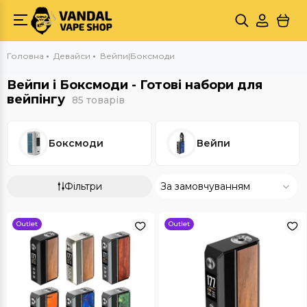
Головна
Девайси
Вейпи|Боксмоди
Вейпи і Боксмоди - Готові набори для
вейпінгу
85 товарів
Боксмоди
Вейпи
Фільтри
За замовчуванням
Outlet
Outlet