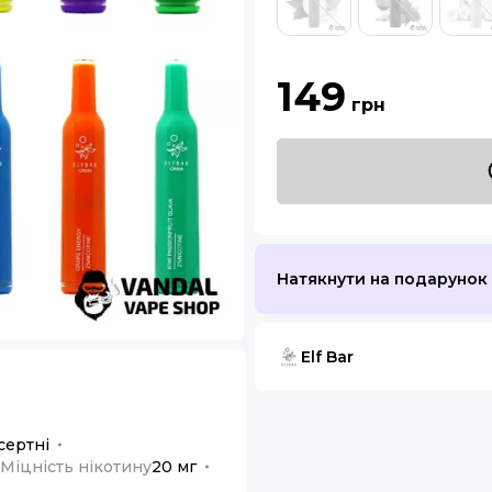
149
грн
Натякнути на подарунок
Elf Bar
сертні
Міцність нікотину
20 мг