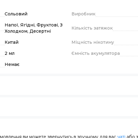
Сольовий
Виробник
Напої, Ягідні, Фруктові, З
Кількість затяжок
Холодком, Десертні
Китай
Міцність нікотину
2 мл
Ємність акумулятора
Немає
замовлення ви можете звернутись в зручному для вас
чаті
або 