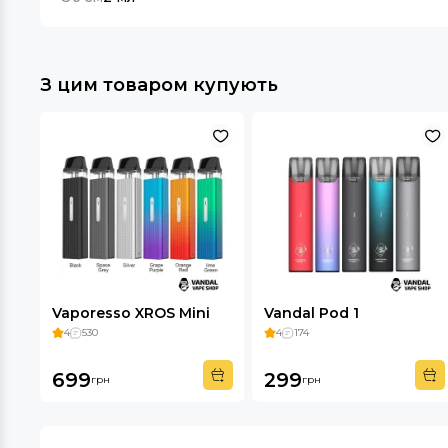
З цим товаром купують
Vaporesso XROS Mini
Vandal Pod 1
4
530
4
174
699
299
грн
грн