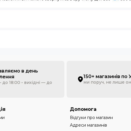
авляємо в день
150+ магазинів по 
лення
ми поруч, не лише о
 до 18:00 • вихідні — до
ія
Допомога
ми
Відгуки про магазин
Адреси магазинів