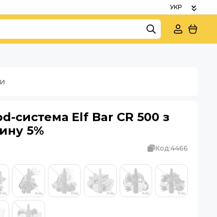
ки
-система Elf Bar CR 500 з
тину 5%
Код:
4466