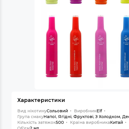
Характеристики
Вид нікотину
Сольовий
Виробник
Elf
Група смаку
Напої, Ягідні, Фруктові, З Холодком, Де
Кількість затяжок
500
Країна виробника
Китай
Об'єм
2 мл