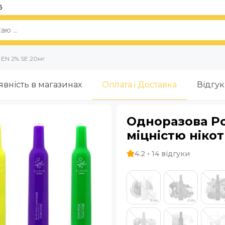
5
 EN 2% SE 20мг
явність в магазинах
Оплата i Доставка
Відгу
Одноразова Pod
міцністю ніко
4.2 • 14 відгуки