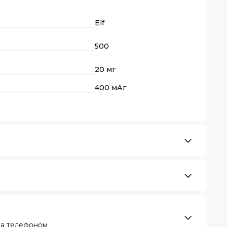
Elf
500
20 мг
400 мАг
за телефоном