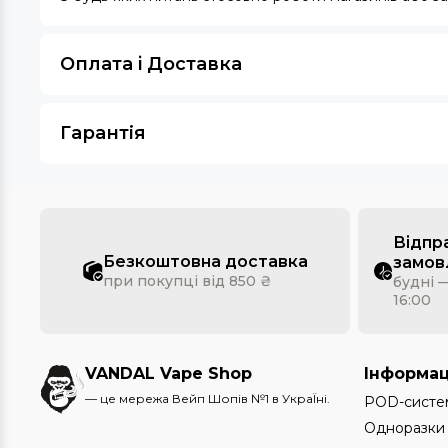
Оплата i Доставка
Гарантія
Відпр
Безкоштовна доставка
замов
при покупці від 850 ₴
будні —
16:00
VANDAL Vape Shop
Інформац
— це мережа Вейп Шопів №1 в УкраЇні.
POD-систе
Одноразки