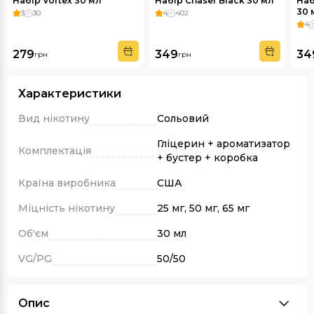
Набір Vortex 30 мл
Набір Chaser Black 30 мл
Наб
30 
3
30
4
402
4
279
349
34
грн
грн
Характеристики
Вид нікотину
Сольовий
Гліцерин + ароматизатор
Комплектація
+ бустер + коробка
Країна виробника
США
Міцність нікотину
25 мг, 50 мг, 65 мг
Об'єм
30 мл
VG/PG
50/50
Опис