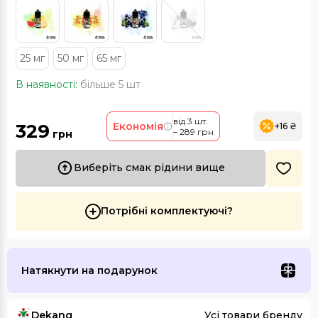
25 мг
50 мг
65 мг
В наявності:
більше 5 шт
від 3 шт.
329
Економія
+16 ₴
– 289 грн
грн
Виберіть смак рідини вище
Потрібні комплектуючі?
Натякнути на подарунок
Dekang
Усі товари бренду