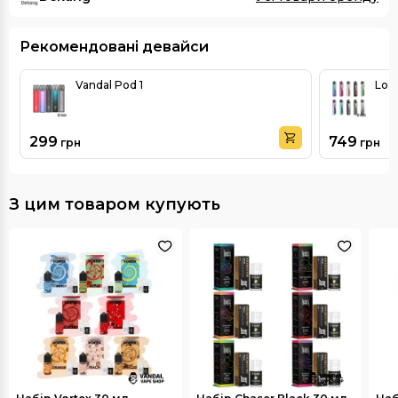
Рекомендовані девайси
Vandal Pod 1
Lost
299
749
грн
грн
З цим товаром купують