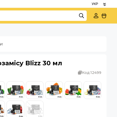
ки
замісу Blizz 30 мл
Код:
12499