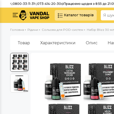
0800-33-11-31
073-414-20-30
Працюємо щодня з 8:55 до 21:0
Каталог товарів
Головна
Рідини
Сольова для POD-систем
Набір Blizz 30 м
Товар
Характеристики
Опис
На