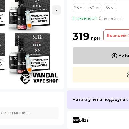
25 мг
50 мг
65 мг
В наявності:
більше 5 шт
319
Економія
грн
Вибе
Натякнути на подарунок
мак і міцність
Blizz