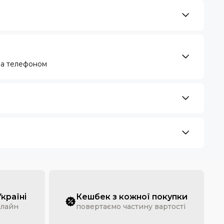
за телефоном
Україні
Кешбек з кожної покупки
нлайн
повертаємо частину вартості