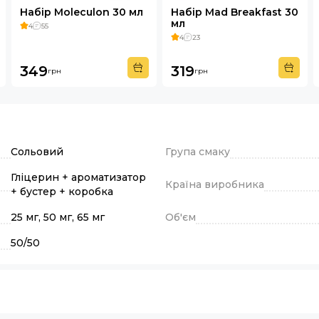
Набір Moleculon 30 мл
Набір Mad Breakfast 30
мл
4
55
4
23
349
319
грн
грн
Сольовий
Група смаку
Гліцерин + ароматизатор
Країна виробника
+ бустер + коробка
25 мг, 50 мг, 65 мг
Об'єм
50/50