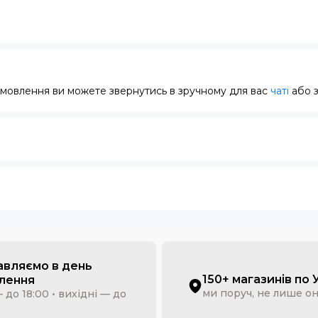
замовлення ви можете звернутись в зручному для вас
чаті
або 
авляємо в день
150+ магазинів по 
лення
ми поруч, не лише о
 до 18:00 • вихідні — до