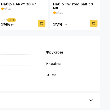
Набір HAPPY 30 мл
Набір Twisted Salt 30
На
мл
30
4
36
3
25
4
329
-10%
295
279
3
грн
грн
Фруктові
Україна
30 мл