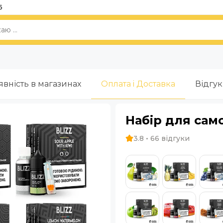
5
л
явність в магазинах
Оплата i Доставка
Відгу
Набір для само
3.8 • 66 відгуки