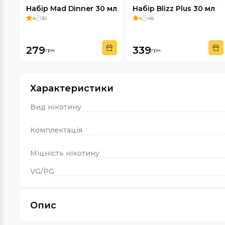
Набір Mad Dinner 30 мл
Набір Blizz Plus 30 мл
4
30
4
48
279
339
грн
грн
Характеристики
Вид нікотину
Комплектація
Міцність нікотину
VG/PG
Опис