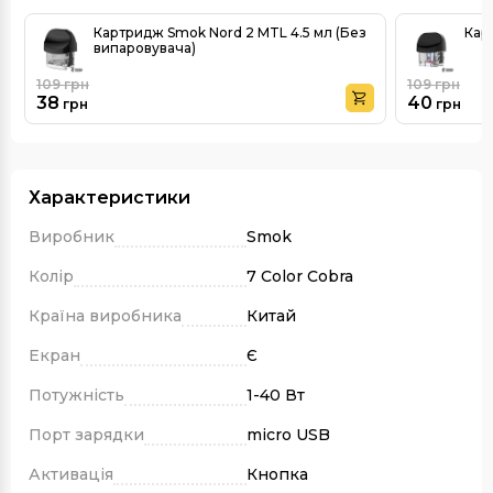
Картридж Smok Nord 2 MTL 4.5 мл (Без
Кар
випаровувача)
109
грн
109
грн
38
40
грн
грн
Характеристики
Виробник
Smok
Колір
7 Color Cobra
Країна виробника
Китай
Екран
Є
Потужність
1-40 Вт
Порт зарядки
micro USB
Активація
Кнопка