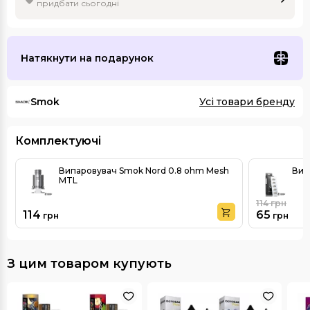
придбати сьогодні
Натякнути на подарунок
Smok
Усі товари бренду
Комплектуючі
Випаровувач Smok Nord 0.8 ohm Mesh
Вип
MTL
114
грн
114
65
грн
грн
З цим товаром купують