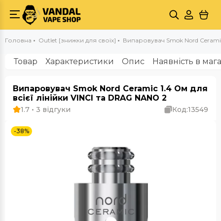
Головна
Outlet [знижки для своїх]
Випаровувач Smok Nord Ceramic
Товар
Характеристики
Опис
Наявність в маг
Випаровувач Smok Nord Ceramic 1.4 Ом для
всієї лінійки VINCI та DRAG NANO 2
1.7 • 3 відгуки
Код:
13549
-38%
Outlet