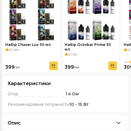
Набір Chaser Lux 30 мл
Набір Octobar Prime 30
Наб
мл
4
492
4
4
45
349
399
399
30
грн
грн
Характеристики
Опір
1.4 Ом
Рекомендована потужність
10 - 15 Вт
Опис