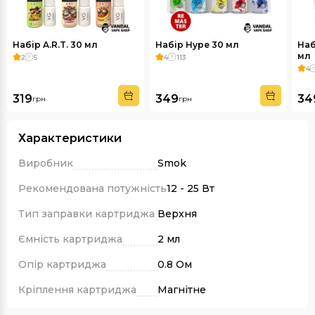
Набір A.R.T. 30 мл
Набір Hype 30 мл
Наб
мл
2
5
4
113
4
319
349
34
грн
грн
Характеристики
Виробник
Smok
Рекомендована потужність
12 - 25 Вт
Тип заправки картриджа
Верхня
Ємність картриджа
2 мл
Опір картриджа
0.8 Ом
Кріплення картриджа
Магнітне