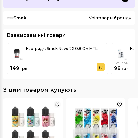
Smok
Усі товари бренду
Взаємозамінні товари
Картридж Smok Novo 2X 0.8 Ом MTL
Кар
129
грн
149
99
грн
грн
З цим товаром купують