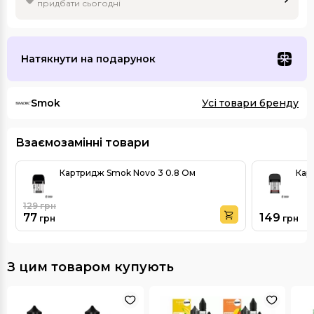
придбати сьогодні
Натякнути на подарунок
Smok
Усі товари бренду
Взаємозамінні товари
Картридж Smok Novo 3 0.8 Ом
Кар
129
грн
77
149
грн
грн
З цим товаром купують