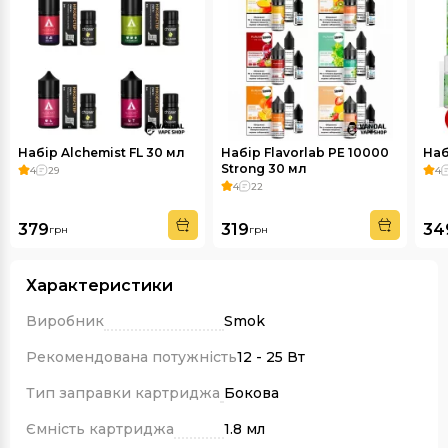
Набір Alchemist FL 30 мл
Набір Flavorlab PE 10000
Наб
Strong 30 мл
4
29
4
4
22
379
319
34
грн
грн
Характеристики
Виробник
Smok
Рекомендована потужність
12 - 25 Вт
Тип заправки картриджа
Бокова
Ємність картриджа
1.8 мл