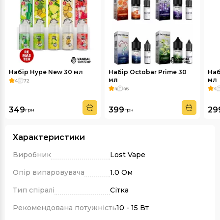
Набір Hype New 30 мл
Набір Octobar Prime 30
Наб
мл
мл
4
72
4
46
4
349
399
29
грн
грн
Характеристики
Виробник
Lost Vape
Опір випаровувача
1.0 Ом
Тип спіралі
Сітка
Рекомендована потужність
10 - 15 Вт