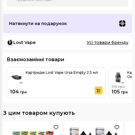
Натякнути на подарунок
Lost Vape
Усі товари бренду
Взаємозамінні товари
Картридж Lost Vape Ursa Empty 2.5 мл
Кар
Ом
119
грн
104
105
грн
грн
З цим товаром купують