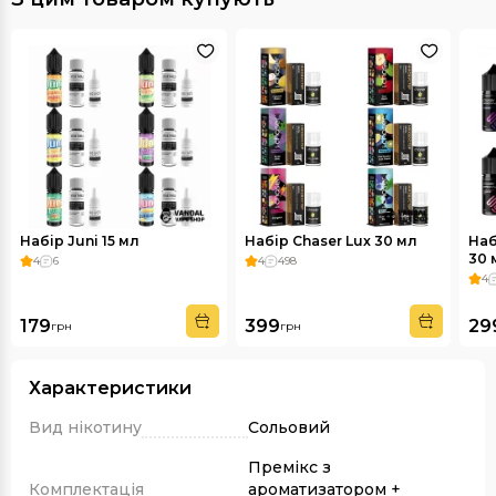
Набір Juni 15 мл
Набір Chaser Lux 30 мл
Наб
30 
4
6
4
498
4
179
399
29
грн
грн
Характеристики
Вид нікотину
Сольовий
Премікс з
Комплектація
ароматизатором +