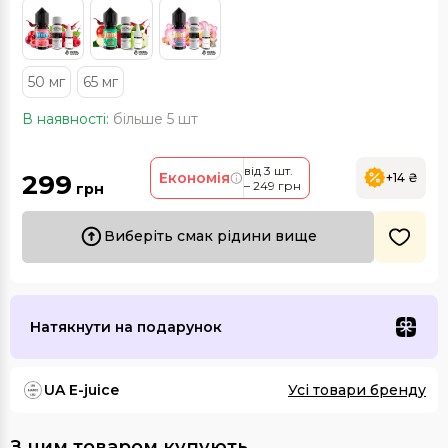
50 мг
65 мг
В наявності:
більше 5 шт
від 3 шт.
299
Економія
+14 ₴
– 249 грн
грн
Виберіть смак рідини вище
Натякнути на подарунок
UA E-juice
Усі товари бренду
З цим товаром купують