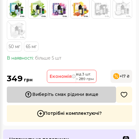
50 мг
65 мг
В наявності:
більше 5 шт
від 3 шт.
349
Економія
+17 ₴
– 289 грн
грн
Виберіть смак рідини вище
Потрібні комплектуючі?