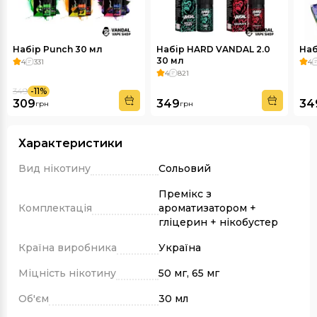
Набір Punch 30 мл
Набір HARD VANDAL 2.0
Наб
30 мл
4
331
4
4
821
-11%
349
309
349
34
грн
грн
Характеристики
Вид нікотину
Сольовий
Премікс з
Комплектація
ароматизатором +
гліцерин + нікобустер
Країна виробника
Україна
Міцність нікотину
50 мг, 65 мг
Об'єм
30 мл