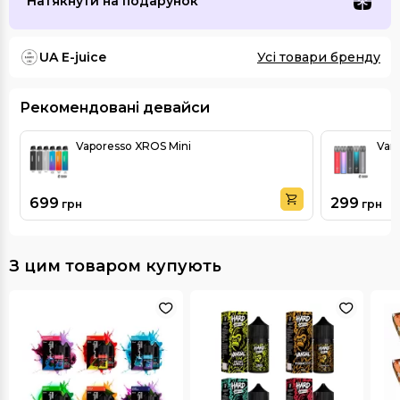
Натякнути на подарунок
UA E-juice
Усі товари бренду
Рекомендовані девайси
Vaporesso XROS Mini
Vand
699
299
грн
грн
З цим товаром купують