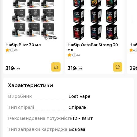
Набір Blizz 30 мл
Набір OctoBar Strong 30
Наб
мл
3
66
4
3
44
319
319
29
грн
грн
Характеристики
Виробник
Lost Vape
Тип спіралі
Спіраль
Рекомендована потужність
12 - 18 Вт
Тип заправки картриджа
Бокова