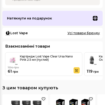
Натякнути на подарунок
Lost Vape
Усі товари бренду
Взаємозамінні товари
Картридж Lost Vape Clear Ursa Nano
Карт
Pink 2.5 мл (пустий)
Ом
104
грн
61
119
грн
грн
З цим товаром купують