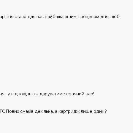
паріння стало для вас найбажанішим процесом дня, щоб
 і у відповідь він даруватиме смачний пар!
що ТОПових смаків декілька, а картридж лише один?