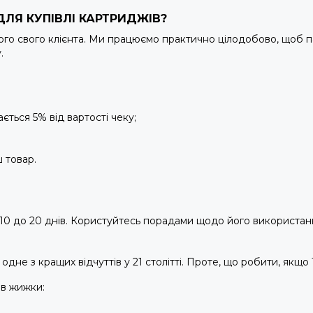
ДЛЯ КУПІВЛІ КАРТРИДЖІВ?
ного свого клієнта. Ми працюємо практично цілодобово, щоб 
у.
ться 5% від вартості чеку;
ш товар.
10 до 20 днів. Користуйтесь порадами щодо його використання
одне з кращих відчуттів у 21 столітті. Проте, що робити, як
ів жижки: