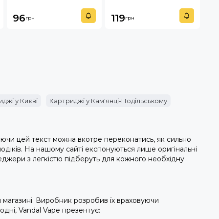
96
119
грн
грн
джі у Києві
Картриджі у Кам'янці-Подільському
аючи цей текст можна вкотре переконатись, як сильно
одіків. На нашому сайті експонуються лише оригінальні
менеджери з легкістю підберуть для кожного необхідну
н магазині. Виробник розробив їх враховуючи
одні, Vandal Vape презентує: