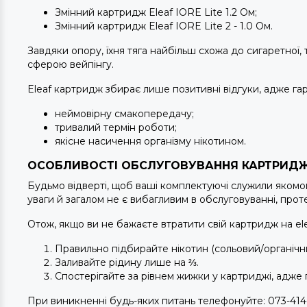
Змінний картридж Eleaf IORE Lite 1.2 Ом;
Змінний картридж Eleaf IORE Lite 2 - 1.0 Ом.
Завдяки опору, їхня тяга найбільш схожа до сигаретної
сферою вейпінгу.
Eleaf картридж збирає лише позитивні відгуки, адже га
неймовірну смакопередачу;
тривалий термін роботи;
якісне насичення організму нікотином.
ОСОБЛИВОСТІ ОБСЛУГОВУВАННЯ КАРТРИДЖІ
Будьмо відверті, щоб ваші комплектуючі служили яком
уваги й загалом не є вибагливим в обслуговуванні, п
Отож, якщо ви не бажаєте втратити свій картридж на el
Правильно підбирайте нікотин (сольовий/органічн
Заливайте рідину лише на ⅔.
Спостерігайте за рівнем жижки у картриджі, адже 
При виникненні будь-яких питань телефонуйте: 073-414