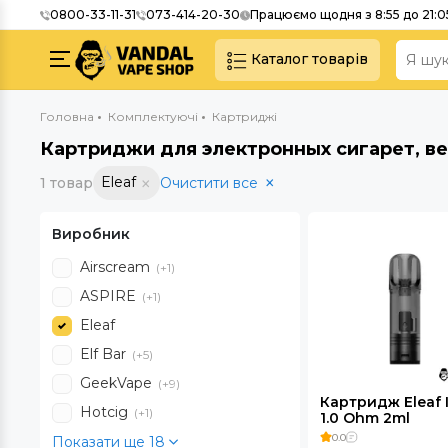
0800-33-11-31
073-414-20-30
Працюємо щодня з 8:55 до 21:0
Каталог товарів
Головна
Комплектуючі
Картриджі
Картриджи для электронных сигарет, ве
Eleaf
1 товар
Очистити все
Виробник
Airscream
(+1)
ASPIRE
(+1)
Eleaf
Elf Bar
(+5)
GeekVape
(+9)
Картридж Eleaf 
Hotcig
(+1)
1.0 Ohm 2ml
0.0
Показати ще 18