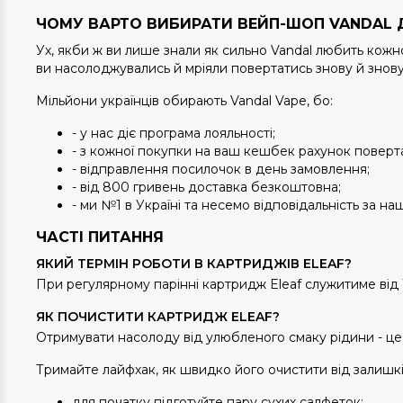
ЧОМУ ВАРТО ВИБИРАТИ ВЕЙП-ШОП VANDAL 
Ух, якби ж ви лише знали як сильно Vandal любить кож
ви насолоджувались й мріяли повертатись знову й знов
Мільйони українців обирають Vandal Vape, бо:
- у нас діє програма лояльності;
- з кожної покупки на ваш кешбек рахунок повертає
- відправлення посилочок в день замовлення;
- від 800 гривень доставка безкоштовна;
- ми №1 в Україні та несемо відповідальність за на
ЧАСТІ ПИТАННЯ
ЯКИЙ ТЕРМІН РОБОТИ В КАРТРИДЖІВ ELEAF?
При регулярному парінні картридж Eleaf служитиме від 
ЯК ПОЧИСТИТИ КАРТРИДЖ ELEAF?
Отримувати насолоду від улюбленого смаку рідини - це 
Тримайте лайфхак, як швидко його очистити від залишк
для початку підготуйте пару сухих салфеток;