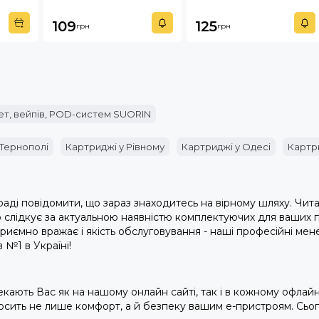
109
125
грн
грн
ет, вейпів, POD-систем SUORIN
 Тернополі
Картриджі у Рівному
Картриджі у Одесі
Картри
аді повідомити, що зараз знаходитесь на вірному шляху. Чит
о слідкує за актуальною наявністю комплектуючих для ваших п
ії, приємно вражає і якість обслуговування - наші професійні 
 №1 в Україні!
чекають Вас як на нашому онлайн сайті, так і в кожному офлай
осить не лише комфорт, а й безпеку вашим е-пристроям. Сьог