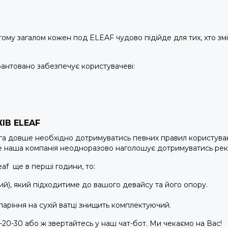
, тому загалом кожен
под ELEAF
чудово підійде для тих, хто з
рантовано забезпечує користувачеві:
В ELEAF
ога довше необхідно дотримуватись певних правил користува
роте наша компанія неодноразово наголошує дотримуватись ре
eaf ще в перші години, то:
ий), який підходитиме до вашого девайсу та його опору.
паріння на сухій ватці знищить комплектуючий.
-20-30 або ж звертайтесь у наш чат-бот. Ми чекаємо на Вас!