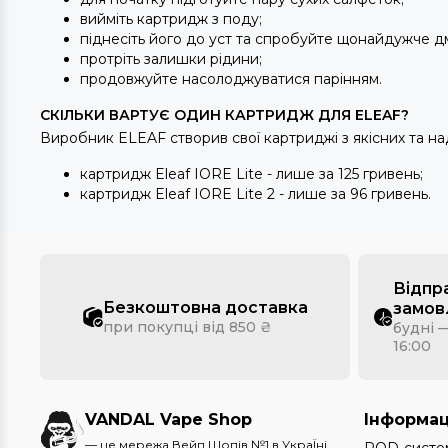
вийміть картридж з поду;
піднесіть його до уст та спробуйте щонайдужче д
протріть залишки рідини;
продовжуйте насолоджуватися парінням.
СКІЛЬКИ ВАРТУЄ ОДИН КАРТРИДЖ ДЛЯ ELEAF?
Виробник ELEAF створив свої картриджі з якісних та на
картридж Eleaf IORE Lite - лише за 125 гривень;
картридж Eleaf IORE Lite 2 - лише за 96 гривень.
Відпр
Безкоштовна доставка
замов
при покупці від 850 ₴
будні —
16:00
VANDAL Vape Shop
Інформац
— це мережа Вейп Шопів №1 в УкраЇні.