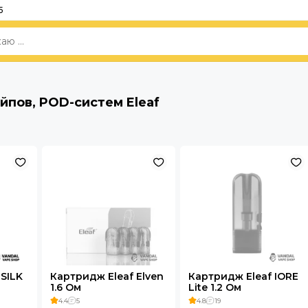
5
йпов, POD-систем Eleaf
ISILK
Картридж Eleaf Elven
Картридж Eleaf IORE
1.6 Ом
Lite 1.2 Ом
4.4
5
4.8
19