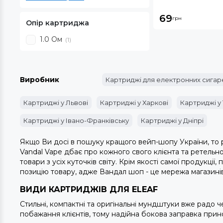
69
грн
Опір картриджа
1.0 Ом
(1)
Виробник
Картриджі для електронних сигар
Картриджі у Львові
Картриджі у Харкові
Картриджі у
Картриджі у Івано-Франківську
Картриджі у Дніпрі
Якщо Ви досі в пошуку кращого вейп-шопу України, то р
Vandal Vape дбає про кожного свого клієнта та ретельн
товари з усіх куточків світу. Крім якості самої продукц
позицію товару, адже
Вандал шоп
- це мережа магазинів
ВИДИ КАРТРИДЖІВ ДЛЯ ELEAF
Стильні, компактні та оригінальні мундштуки вже радо 
побажання клієнтів, тому надійна бокова заправка прин