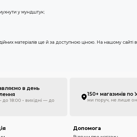
мухнути у мундштук;
дійних матеріалів ще й за доступною ціною. На нашому сайті
авляємо в день
150+ магазинів по 
лення
ми поруч, не лише о
 до 18:00 • вихідні — до
ія
Допомога