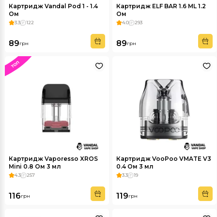
Картридж Vandal Pod 1 - 1.4
Картридж ELF BAR 1.6 ML 1.2
Ом
Ом
3.3
122
4.0
293
89
89
грн
грн
Картридж Vaporesso XROS
Картридж VooPoo VMATE V3
Mini 0.8 Ом 3 мл
0.4 Ом 3 мл
4.3
257
3.3
19
116
119
грн
грн