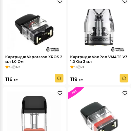
Картридж Vaporesso XROS 2
Картридж VooPoo VMATE V3
мл 1.0 Ом
1.0 Ом 3 мл
3.9
123
4.5
21
116
119
грн
грн