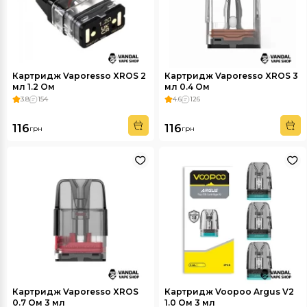
Картридж Vaporesso XROS 2
Картридж Vaporesso XROS 3
мл 1.2 Ом
мл 0.4 Ом
3.8
154
4.6
126
116
116
грн
грн
Картридж Vaporesso XROS
Картридж Voopoo Argus V2
0.7 Ом 3 мл
1.0 Ом 3 мл