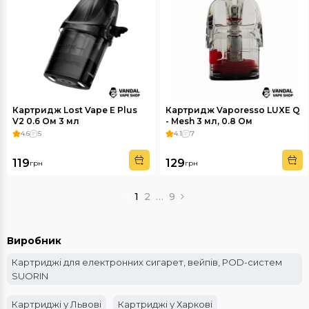
Картридж Lost Vape E Plus
Картридж Vaporesso LUXE Q
V2 0.6 Ом 3 мл
- Mesh 3 мл, 0.8 Ом
4.6
5
4.1
7
119
129
грн
грн
1
2
…
9
Виробник
Картриджі для електронних сигарет, вейпів, POD-систем
SUORIN
Картриджі у Львові
Картриджі у Харкові