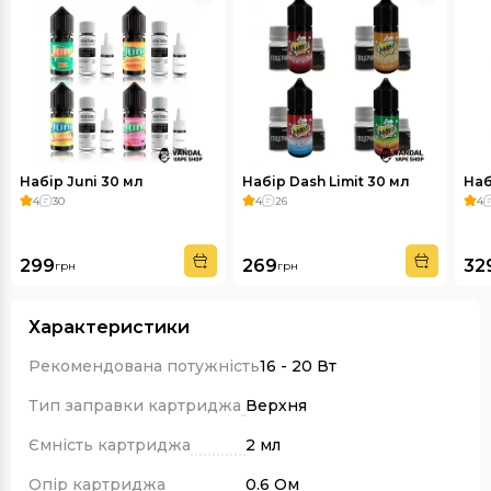
Набір Juni 30 мл
Набір Dash Limit 30 мл
Наб
4
30
4
26
4
299
269
32
грн
грн
Характеристики
Рекомендована потужність
16 - 20 Вт
Тип заправки картриджа
Верхня
Ємність картриджа
2 мл
Опір картриджа
0.6 Ом