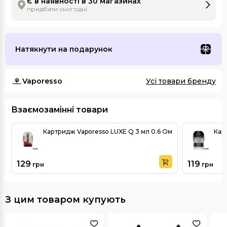
Є в наявності в 30 магазинах
придбати сьогодні
Натякнути на подарунок
Vaporesso
Усі товари бренду
Взаємозамінні товари
Картридж Vaporesso LUXE Q 3 мл 0.6 Ом
Кар
129
119
грн
грн
З цим товаром купують