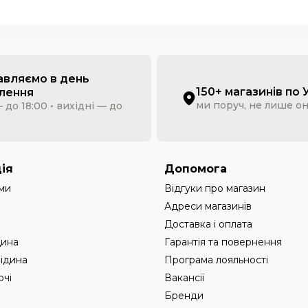
авляємо в день
150+ магазинів по 
лення
ми поруч, не лише о
 до 18:00 • вихідні — до
ія
Допомога
ми
Відгуки про магазин
Адреси магазинів
Доставка і оплата
дина
Гарантія та повернення
рідина
Програма лояльності
чі
Вакансії
Бренди