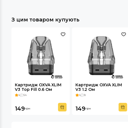
З цим товаром купують
Картридж OXVA XLIM
Картридж OXVA XLIM
V3 Top Fill 0.6 Ом
V3 1.2 Ом
4
54
4
8
149
149
грн
грн