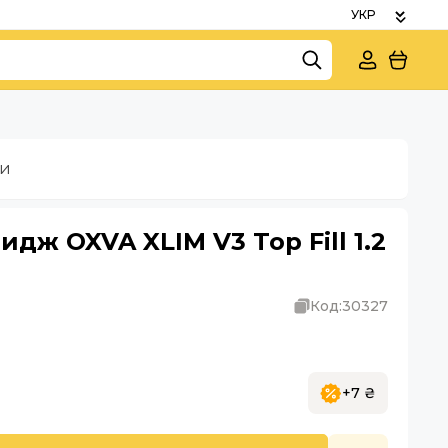
ки
дж OXVA XLIM V3 Top Fill 1.2
Код:
30327
+7 ₴