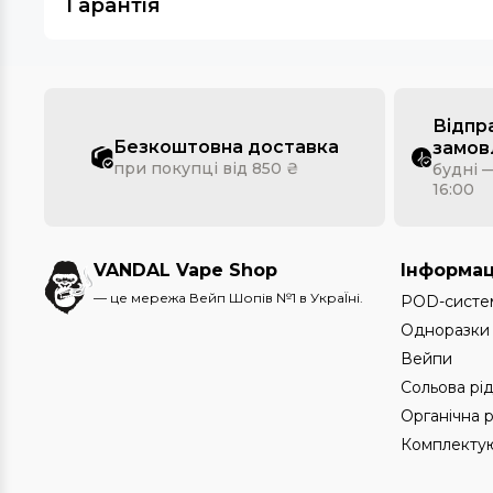
Гарантія
Відпр
Безкоштовна доставка
замов
при покупці від 850 ₴
будні —
16:00
VANDAL Vape Shop
Інформац
— це мережа Вейп Шопів №1 в УкраЇні.
POD-систе
Одноразки
Вейпи
Сольова рі
Органічна 
Комплектую