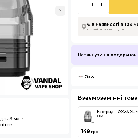
Є в наявності в 109 
придбати сьогодні
Натякнути на подарунок
Oxva
Взаємозамінні тов
Картридж OXVA XLIM
Ом
иджа
3 мл
нітне
149
грн