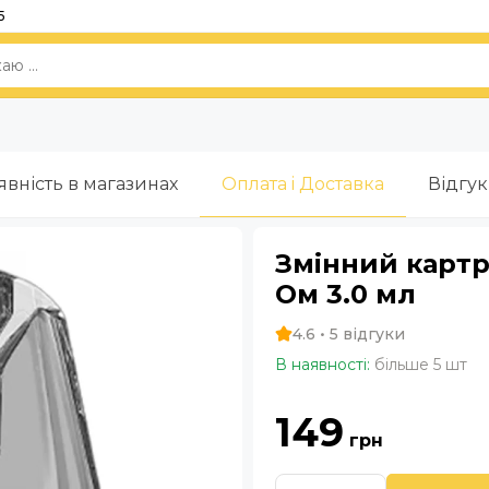
5
явність в магазинах
Оплата i Доставка
Відгу
Змінний картри
Ом 3.0 мл
4.6 • 5 відгуки
В наявності:
більше 5 шт
149
грн