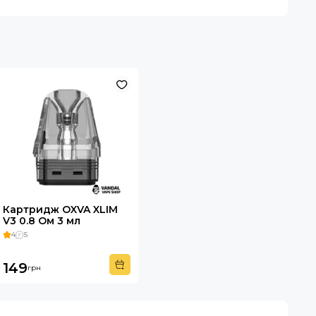
Картридж OXVA XLIM
V3 0.8 Ом 3 мл
4
5
149
грн