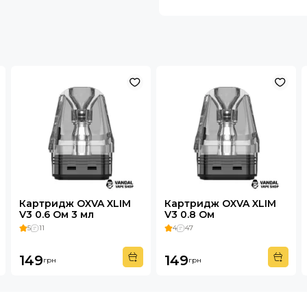
Картридж OXVA XLIM
Картридж OXVA XLIM
V3 0.6 Ом 3 мл
V3 0.8 Ом
5
11
4
47
149
149
грн
грн