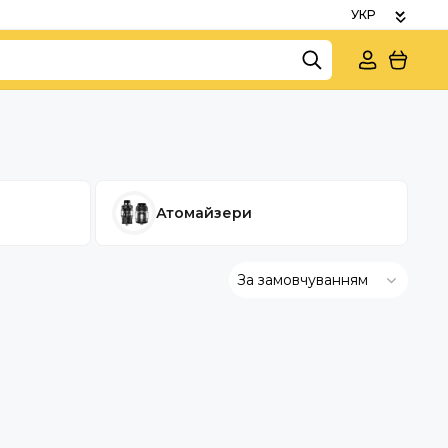
Атомайзери
За замовчуванням