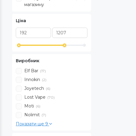
магазину
Ціна
Виробник
Elf Bar
(17)
Innokin
(2)
Joyetech
(6)
Lost Vape
(70)
Moti
(6)
Nolimit
(7)
Показати ще 9