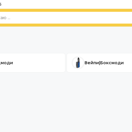
5
дмоди
Вейпи|Боксмоди