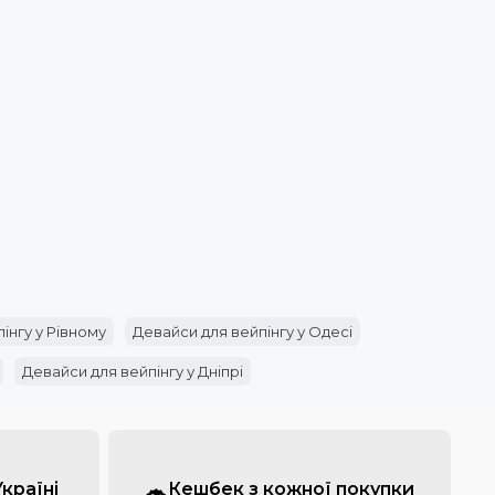
інгу у Рівному
Девайси для вейпінгу у Одесі
Девайси для вейпінгу у Дніпрі
Україні
Кешбек з кожної покупки