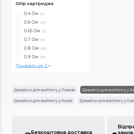
Опір картриджа
0.4 Ом
(3)
0.6 Ом
(41)
0.65 Ом
(2)
0.7 Ом
(9)
0.8 Ом
(63)
0.9 Ом
(19)
Показати ще 2
Девайси для вейпінгу у Львові
Девайси для вейпінгу у Х
Девайси для вейпінгу у Києві
Девайси для вейпінгу у Ка
Відпр
Безкоштовна доставка
замов