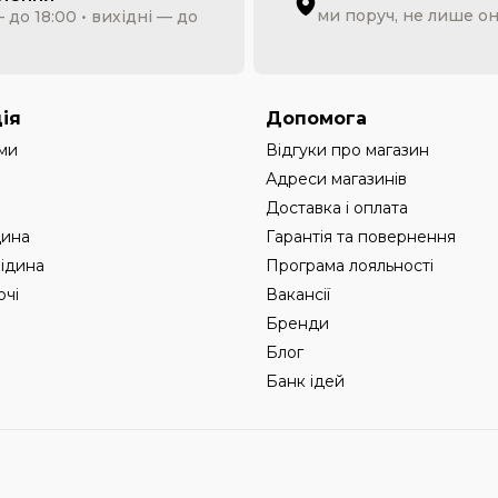
ми поруч, не лише о
 до 18:00 • вихідні — до
ія
Допомога
ми
Відгуки про магазин
Адреси магазинів
Доставка і оплата
дина
Гарантія та повернення
рідина
Програма лояльності
чі
Вакансії
Бренди
Блог
Банк ідей