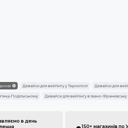
аркові
Девайси для вейпінгу у Тернополі
Девайси для вейп
м'янці-Подільському
Девайси для вейпінгу в Івано-Франківську
авляємо в день
150+ магазинів по 
лення