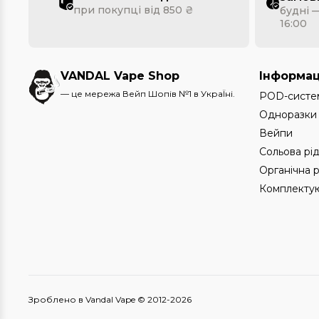
при покупці від 850 ₴
будні —
16:00
VANDAL Vape Shop
Інформац
— це мережа Вейп Шопів №1 в УкраЇні.
POD-систе
Одноразки
Вейпи
Сольова рі
Органічна 
Комплектую
Зроблено в Vandal Vape © 2012-2026