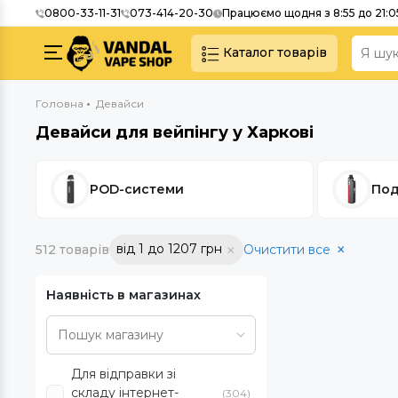
0800-33-11-31
073-414-20-30
Працюємо щодня з 8:55 до 21:0
Каталог товарів
Головна
Девайси
Девайси для вейпінгу у Харкові
POD-системи
По
від 1 до 1207 грн
512 товарів
Очистити все
Наявність в магазинах
Для відправки зі
складу інтернет-
(304)