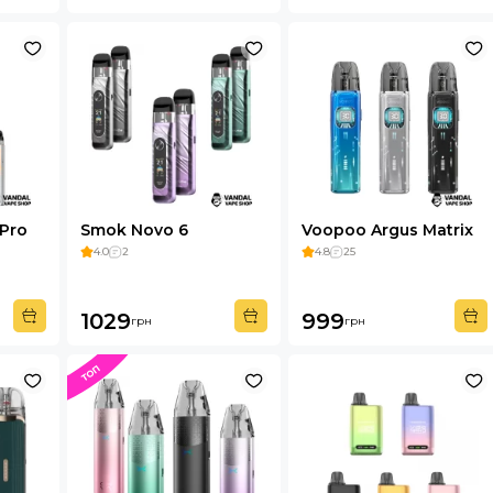
Pro
Smok Novo 6
Voopoo Argus Matrix
4.0
2
4.8
25
1029
999
грн
грн