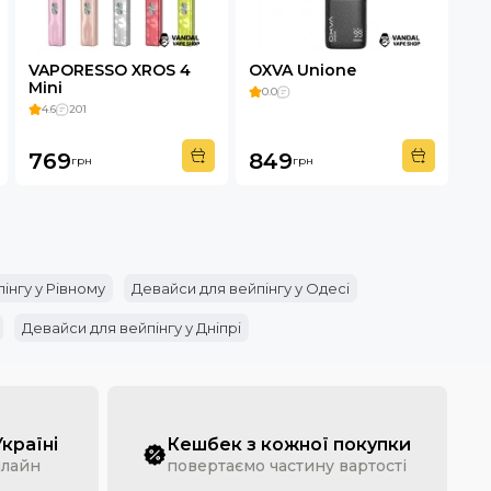
VAPORESSO XROS 4
OXVA Unione
Mini
0.0
4.6
201
769
849
грн
грн
інгу у Рівному
Девайси для вейпінгу у Одесі
Девайси для вейпінгу у Дніпрі
Україні
Кешбек з кожної покупки
нлайн
повертаємо частину вартості