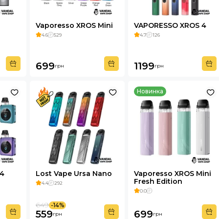
Vaporesso XROS Mini
VAPORESSO XROS 4
4.6
529
4.7
126
699
1199
грн
грн
Новинка
 4
Lost Vape Ursa Nano
Vaporesso XROS Mini
Fresh Edition
4.4
292
0.0
649
-14%
559
699
грн
грн