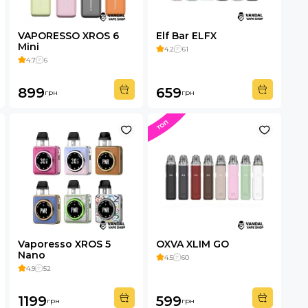
VAPORESSO XROS 6
Elf Bar ELFX
Mini
4.2
61
4.7
6
899
659
грн
грн
Vaporesso XROS 5
OXVA XLIM GO
Nano
4.5
60
4.9
52
1199
599
грн
грн