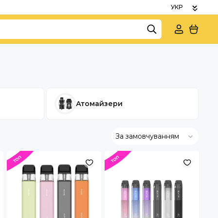
Атомайзери
За замовчуванням