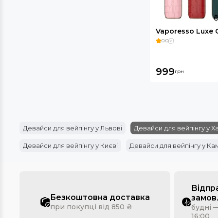
Vaporesso Luxe 
0.0
999
грн
Девайси для вейпінгу у Львові
Девайси для вейпінгу у Х
Девайси для вейпінгу у Києві
Девайси для вейпінгу у Ка
Відпр
Безкоштовна доставка
замов
при покупці від 850 ₴
будні —
16:00