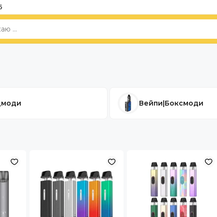
5
дмоди
Вейпи|Боксмоди