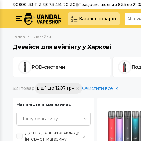
0800-33-11-31
073-414-20-30
Працюємо щодня з 8:55 до 21:0
Каталог товарів
Головна
Девайси
Девайси для вейпінгу у Харкові
POD-системи
По
від 1 до 1207 грн
521 товар
Очистити все
Наявність в магазинах
Для відправки зі складу
(311)
інтернет-магазину