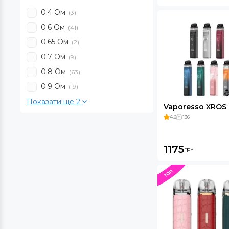
0.4 Ом
(3)
0.6 Ом
(41)
0.65 Ом
(2)
0.7 Ом
(9)
0.8 Ом
(63)
0.9 Ом
(19)
Показати ще 2
Vaporesso XROS 
4.6
136
1175
грн