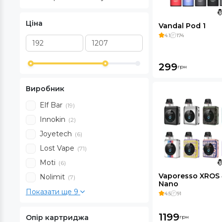
Ціна
Vandal Pod 1
4.1
174
299
грн
Виробник
Elf Bar
(19)
Innokin
(2)
Joyetech
(6)
Lost Vape
(71)
Moti
(6)
Vaporesso XROS
Nolimit
(7)
Nano
Показати ще 9
4.5
91
1199
Опір картриджа
грн