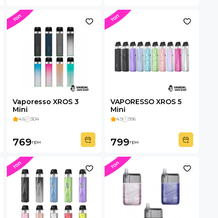
Vaporesso XROS 3
VAPORESSO XROS 5
Mini
Mini
4.6
304
4.9
996
769
799
грн
грн