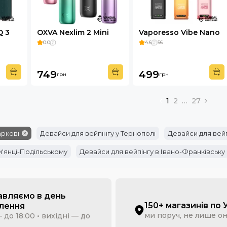
Q 3
OXVA Nexlim 2 Mini
Vaporesso Vibe Nano
0.0
4.6
56
749
499
грн
грн
1
2
…
27
аркові
Девайси для вейпінгу у Тернополі
Девайси для вейп
м'янці-Подільському
Девайси для вейпінгу в Івано-Франківську
авляємо в день
150+ магазинів по 
лення
ми поруч, не лише о
 до 18:00 • вихідні — до