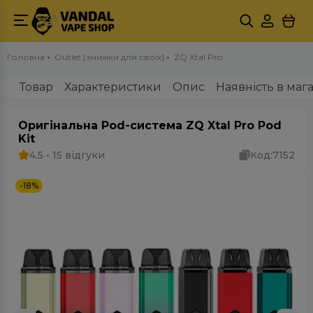
Головна
Outlet [знижки для своїх]
ZQ Xtal Pro
Товар
Характеристики
Опис
Наявність в маг
Оригінальна Pod-система ZQ Xtal Pro Pod
Kit
4.5 • 15 відгуки
Код:
7152
-18%
Outlet