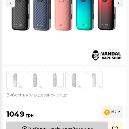
Виберіть колір девайсу вище
1049
+52 ₴
грн
Виберіть колір девайсу вище