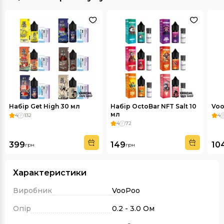
Набір Get High 30 мл
Набір OctoBar NFT Salt 10
Voo
мл
4
132
4
4
72
399
149
10
грн
грн
Характеристики
Виробник
VooPoo
Опір
0.2 - 3.0 Ом