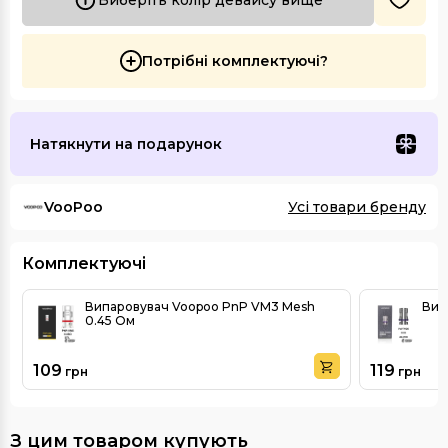
Потрібні комплектуючі?
Натякнути на подарунок
VooPoo
Усі товари бренду
Комплектуючі
Випаровувач Voopoo PnP VM3 Mesh
Вип
0.45 Ом
109
119
грн
грн
З цим товаром купують