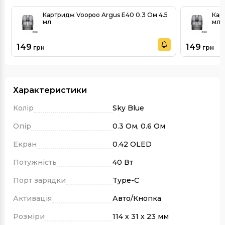
Картридж Voopoo Argus E40 0.3 Ом 4.5
Кар
мл
мл
149
149
грн
грн
Характеристики
Колір
Sky Blue
Опір
0.3 Ом, 0.6 Ом
Екран
0.42 OLED
Потужність
40 Вт
Порт зарядки
Type-C
Активація
Авто/Кнопка
Розміри
114 х 31 х 23 мм