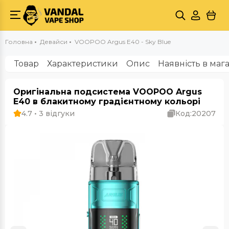
Головна
Девайси
VOOPOO Argus E40 - Sky Blue
Товар
Характеристики
Опис
Наявність в маг
Оригінальна подсистема VOOPOO Argus
E40 в блакитному градієнтному кольорі
4.7 • 3 відгуки
Код:
20207