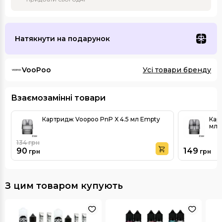
Натякнути на подарунок
VooPoo
Усі товари бренду
Взаємозамінні товари
Картридж Voopoo PnP X 4.5 мл Empty
Кар
мл
134
грн
90
149
грн
грн
З цим товаром купують