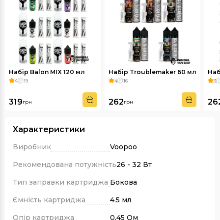
Набір Balon MIX 120 мл
Набір Troublemaker 60 мл
Наб
4
19
4
16
3
319
262
26
грн
грн
Характеристики
Виробник
Voopoo
Рекомендована потужність
26 - 32 Вт
Тип заправки картриджа
Бокова
Ємність картриджа
4.5 мл
Опір картриджа
0.45 Ом