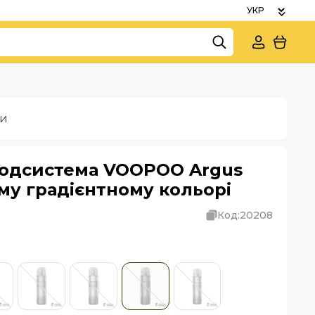
ки
подсистема VOOPOO Argus
му градієнтному кольорі
Код:
20208