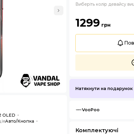
Виберіть колір девайсу в
1299
грн
Пов
Натякнути на подарунок
VooPoo
2 OLED
ія
Авто/Кнопка
Комплектуючі