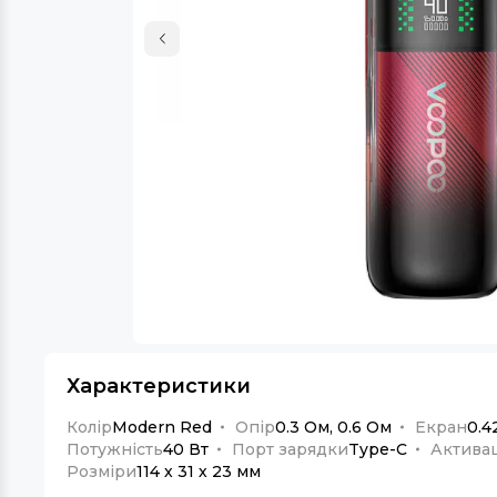
Характеристики
Колір
Modern Red
Опір
0.3 Ом, 0.6 Ом
Екран
0.4
Потужність
40 Вт
Порт зарядки
Type-C
Активац
Розміри
114 х 31 х 23 мм