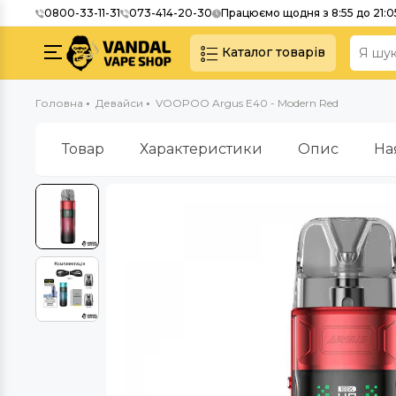
0800-33-11-31
073-414-20-30
Працюємо щодня з 8:55 до 21:0
Каталог товарів
Головна
Девайси
VOOPOO Argus E40 - Modern Red
Товар
Характеристики
Опис
На