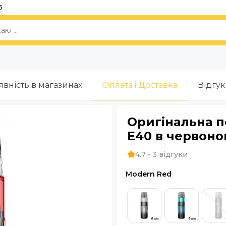
5
явність в магазинах
Оплата i Доставка
Відгу
Оригінальна 
E40 в червоно
4.7 • 3 відгуки
Modern Red