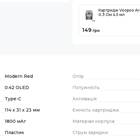
Картридж Voopoo Ar
0.3 Ом 4.5 мл
149
грн
Modern Red
Опір
0.42 OLED
Потужність
Type-C
Активація
114 х 31 х 23 мм
Ємність картриджа
1800 мАг
Матеріал корпуса
Пластик
Струм зарядки