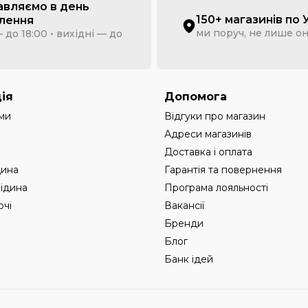
авляємо в день
150+ магазинів по 
лення
ми поруч, не лише о
 до 18:00 • вихідні — до
ія
Допомога
ми
Відгуки про магазин
Адреси магазинів
Доставка і оплата
дина
Гарантія та повернення
рідина
Програма лояльності
чі
Вакансії
Бренди
Блог
Банк ідей