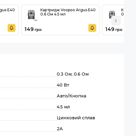
gus E40
Картридж Voopoo Argus E40
Картри
0.6 Ом 4.5 мл
0.45 Ом
149
149
грн
грн
0.3 Ом, 0.6 Ом
40 Вт
Авто/Кнопка
4.5 мл
Цинковий сплав
2А