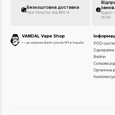
Відпр
Безкоштовна доставка
замов
при покупці від 850 ₴
будні —
16:00
VANDAL Vape Shop
Інформац
— це мережа Вейп Шопів №1 в УкраЇні.
POD-систе
Одноразки
Вейпи
Сольова рі
Органічна 
Комплектую