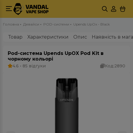
Головна
Девайси
POD-системи
Upends UpOx - Black
Товар
Характеристики
Опис
Наявність в маг
Pod-система Upends UpOX Pod Kit в
чорному кольорі
4.6 • 85 відгуки
Код:
2890