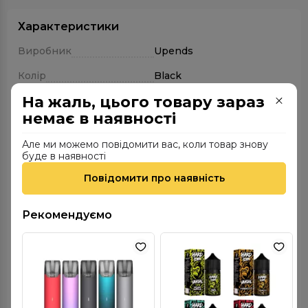
Характеристики
Виробник
Upends
Колір
Black
На жаль, цього товару зараз
Країна виробника
Китай
немає в наявності
Екран
Немає
Але ми можемо повідомити вас, коли товар знову
Потужність
15 Вт
буде в наявності
Порт зарядки
Type-C
Повідомити про наявність
Розміри
99.15 х 21 х 10.6мм
Рекомендуємо
Вага
22 гр
Ємність картриджа
2 мл
Опір картриджа
1.2 Ом
Ємність акумулятора
400 мАг