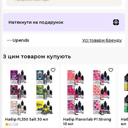
Натякнути на подарунок
Upends
Усі товари бренду
З цим товаром купують
Набір FL350 Salt 30 мл
Набір Flavorlab Р1 Strong
Наб
10 мл
мл
4
233