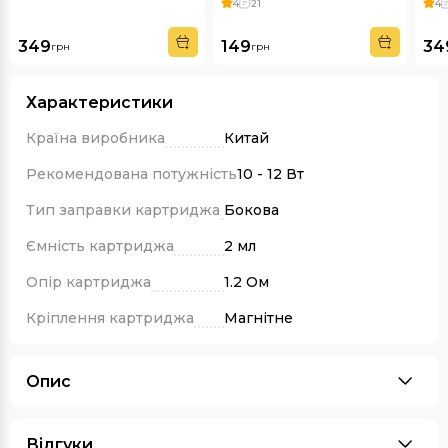
4
21
4
349
149
34
грн
грн
Характеристики
Країна виробника
Китай
Рекомендована потужність
10 - 12 Вт
Тип заправки картриджа
Бокова
Ємність картриджа
2 мл
Опір картриджа
1.2 Ом
Кріплення картриджа
Магнітне
Опис
Відгуки