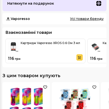
Натякнути на подарунок
Vaporesso
Усі товари бренду
Взаємозамінні товари
Картридж Vaporesso XROS 0.6 Ом 3 мл
Кар
116
116
грн
грн
З цим товаром купують