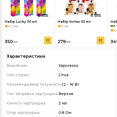
Набір Lucky 30 мл
Набір Vortex 30 мл
Наб
мл
4
1046
3
30
4
350
279
34
грн
грн
Характеристики
Виробник
Vaporesso
Тип спіралі
Сітка
Рекомендована потужність
12 - 16 Вт
Тип заправки картриджа
Верхня
Ємність картриджа
2 мл
Опір картриджа
0.8 Ом