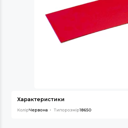
Характеристики
Колір
Червона
Типорозмір
18650