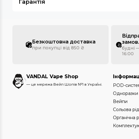
Гарантія
Відпр
Безкоштовна доставка
замов
при покупці від 850 ₴
будні —
16:00
VANDAL Vape Shop
Інформац
— це мережа Вейп Шопів №1 в УкраЇні.
POD-систе
Одноразки
Вейпи
Сольова рі
Органічна 
Комплектую