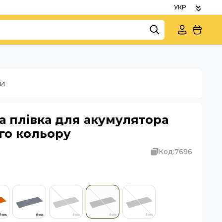
ки
 плівка для акумулятора
го кольору
Код:
7696