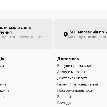
авляємо в день
150+ магазинів по 
лення
ми поруч, не лише о
 до 18:00 • вихідні — до
ія
Допомога
ми
Відгуки про магазин
Адреси магазинів
Доставка і оплата
дина
Гарантія та повернення
рідина
Програма лояльності
чі
Вакансії
Бренди