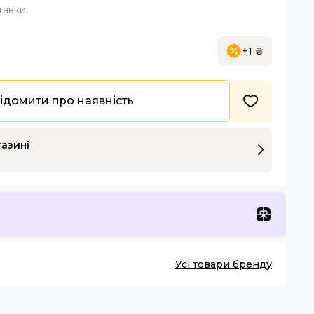
тавки
+1 ₴
ідомити про наявність
газині
Усі товари бренду