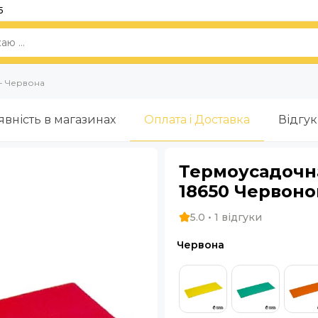
5
 - Червона
явність в магазинах
Оплата i Доставка
Відгу
Термоусадочна
18650 Червоно
5.0 • 1 відгуки
Червона