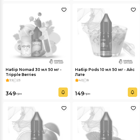
Набір Nomad 30 мл 50 мг -
Набір Pods 10 мл 50 мг - Айс
Tripple Berries
Лате
3.9
23
4.0
8
349
149
грн
грн