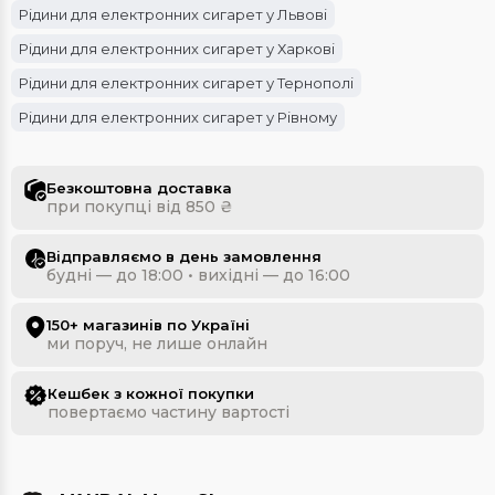
Рідини для електронних сигарет у Львові
Рідини для електронних сигарет у Харкові
Рідини для електронних сигарет у Тернополі
Рідини для електронних сигарет у Рівному
Рідини для електронних сигарет в Одесі
Рідини для електронних сигарет у Києві
Безкоштовна доставка
при покупці від 850 ₴
Рідини для електронних сигарет у Кам'янці-Подільському
Рідини для електронних сигарет в Івано-Франківську
Відправляємо в день замовлення
будні — до 18:00 • вихідні — до 16:00
Рідини для електронних сигарет у Дніпрі
150+ магазинів по Україні
ми поруч, не лише онлайн
Кешбек з кожної покупки
повертаємо частину вартості