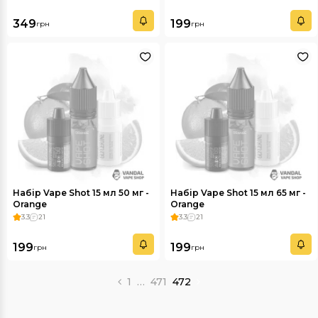
349
199
грн
грн
Набір Vape Shot 15 мл 50 мг -
Набір Vape Shot 15 мл 65 мг -
Orange
Orange
3.3
21
3.3
21
199
199
грн
грн
1
…
471
472