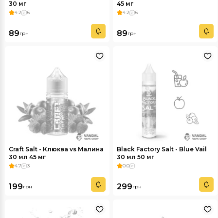
30 мг
45 мг
4.2
6
4.2
6
89
89
грн
грн
Craft Salt - Клюква vs Малина
Black Factory Salt - Blue Vail
30 мл 45 мг
30 мл 50 мг
4.7
3
0.0
199
299
грн
грн