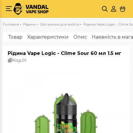
Головна
Рідини
Органічна для вейпа
Рідина Vape Logic - Clime So
Товар
Характеристики
Опис
Наявність в маг
Рідина Vape Logic - Clime Sour 60 мл 1.5 мг
Код:
01