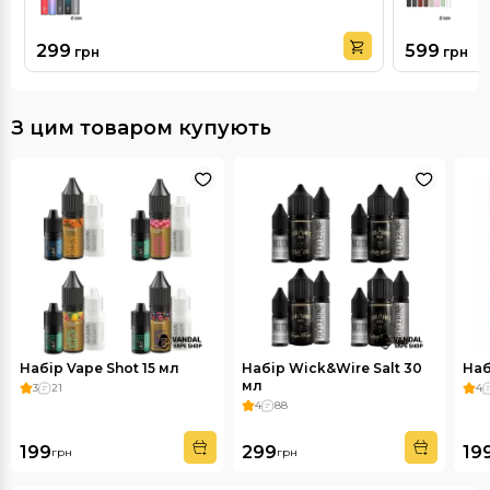
299
599
грн
грн
З цим товаром купують
Набір Vape Shot 15 мл
Набір Wick&Wire Salt 30
Наб
мл
3
21
4
4
88
199
299
19
грн
грн