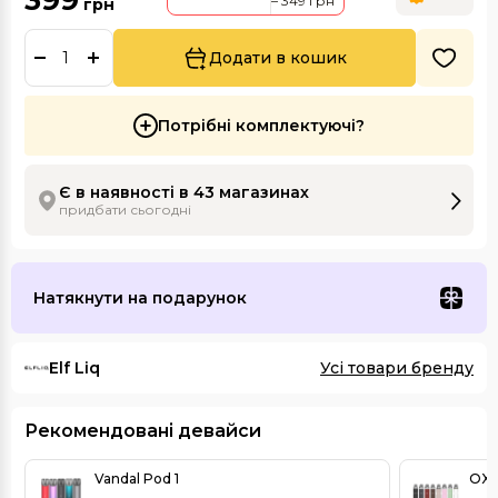
399
– 349 грн
грн
Додати в кошик
Потрібні комплектуючі?
Є в наявності в 43 магазинах
придбати сьогодні
Натякнути на подарунок
Elf Liq
Усі товари бренду
Рекомендовані девайси
Vandal Pod 1
OXV