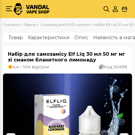
Головна
Рідини
Сольова для POD-систем
Набір Elf Liq 30 мл 50
Товар
Характеристики
Опис
Наявність в маг
Набір для самозамісу Elf Liq 30 мл 50 мг мг
зі смаком блакитного лимонаду
4.4 • 104 відгуки
Код:
30499