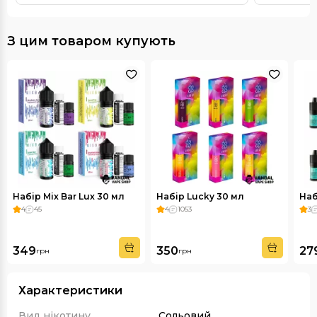
З цим товаром купують
Набір Mix Bar Lux 30 мл
Набір Lucky 30 мл
Наб
4
45
4
1053
3
349
350
27
грн
грн
Характеристики
Вид нікотину
Сольовий