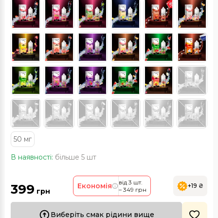
50 мг
В наявності:
більше 5 шт
від 3 шт.
399
Економія
+19 ₴
– 349 грн
грн
Виберіть смак рідини вище