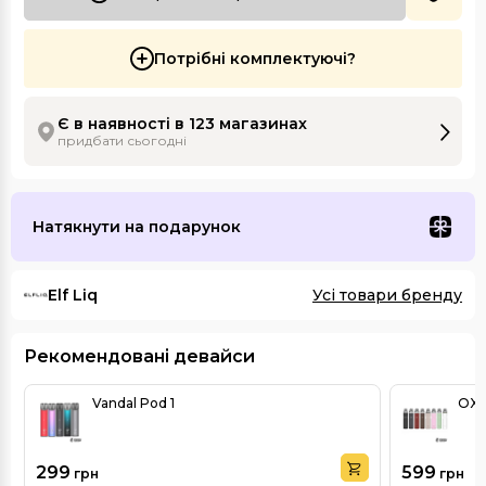
Потрібні комплектуючі?
Є в наявності в 123 магазинах
придбати сьогодні
Натякнути на подарунок
Elf Liq
Усі товари бренду
Рекомендовані девайси
Vandal Pod 1
OXV
299
599
грн
грн