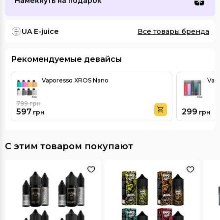
Намекнуть на подарок
UA E-juice
Все товары бренда
Рекомендуемые девайсы
Vaporesso XROS Nano
Vand
799
грн
597
299
грн
грн
С этим товаром покупают