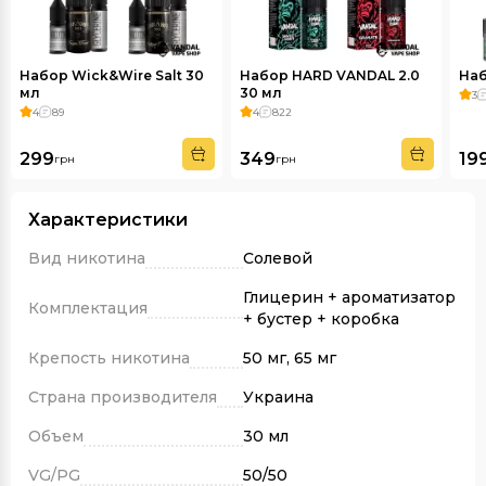
Набор Wick&Wire Salt 30
Набор HARD VANDAL 2.0
Наб
мл
30 мл
3
4
89
4
822
299
349
19
грн
грн
Характеристики
Вид никотина
Солевой
Глицерин + ароматизатор
Комплектация
+ бустер + коробка
Крепость никотина
50 мг, 65 мг
Страна производителя
Украина
Объем
30 мл
VG/PG
50/50