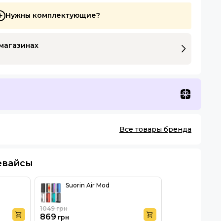
Нужны комплектующие?
 магазинах
Все товары бренда
евайсы
Suorin Air Mod
1049
грн
869
грн