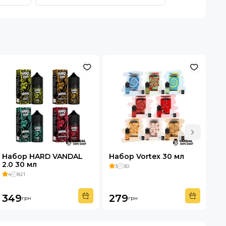
Набор HARD VANDAL
Набор Vortex 30 мл
На
2.0 30 мл
3
30
4
4
821
34
349
279
3
грн
грн