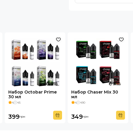
Набор Octobar Prime
Набор Chaser Mix 30
30 мл
мл
4
45
4
490
399
349
грн
грн