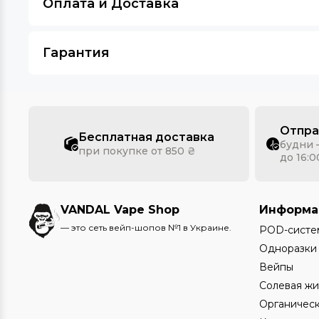
Оплата и Доставка
Гарантия
Отпра
Бесплатная доставка
будни 
при покупке от 850 ₴
до 16:0
VANDAL Vape Shop
Информа
— это сеть вейп-шопов №1 в Украине.
POD-систе
Одноразки
Вейпы
Солевая жи
Органическ