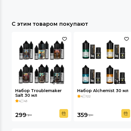
С этим товаром покупают
Набор Troublemaker
Набор Alchemist 30 мл
Salt 30 мл
4
122
4
43
299
359
грн
грн