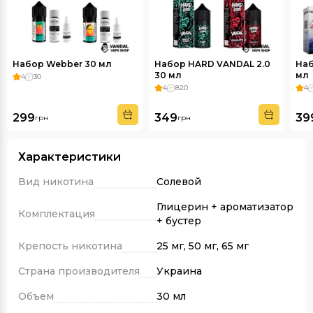
Набор Webber 30 мл
Набор HARD VANDAL 2.0
Наб
30 мл
мл
4
30
4
820
4
299
349
39
грн
грн
Характеристики
Вид никотина
Солевой
Глицерин + ароматизатор
Комплектация
+ бустер
Крепость никотина
25 мг, 50 мг, 65 мг
Страна производителя
Украина
Объем
30 мл